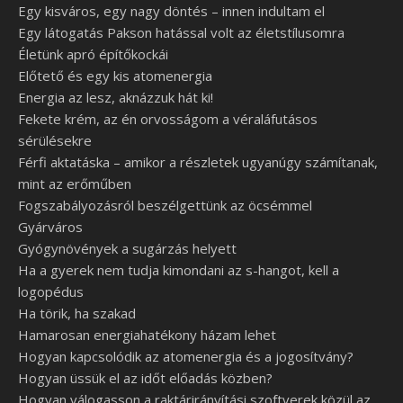
Egy kisváros, egy nagy döntés – innen indultam el
Egy látogatás Pakson hatással volt az életstílusomra
Életünk apró építőkockái
Előtető és egy kis atomenergia
Energia az lesz, aknázzuk hát ki!
Fekete krém, az én orvosságom a véraláfutásos
sérülésekre
Férfi aktatáska – amikor a részletek ugyanúgy számítanak,
mint az erőműben
Fogszabályozásról beszélgettünk az öcsémmel
Gyárváros
Gyógynövények a sugárzás helyett
Ha a gyerek nem tudja kimondani az s-hangot, kell a
logopédus
Ha törik, ha szakad
Hamarosan energiahatékony házam lehet
Hogyan kapcsolódik az atomenergia és a jogosítvány?
Hogyan üssük el az időt előadás közben?
Hogyan válogasson a raktárirányítási szoftverek közül az