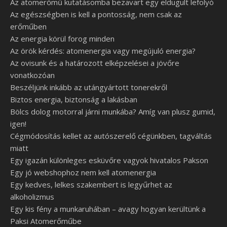
Az atomerőmű kutatásomba bezavart egy eldugult lefolyó
Az egészségben is kell a pontosság, nem csak az
erőműben
Az energia körül forog minden
Az örök kérdés: atomenergia vagy megújuló energia?
Az ovisunk és a határozott elképzelései a jövőre
vonatkozóan
Beszéljünk inkább az utángyártott tonerekről
Biztos energia, biztonság a lakásban
Bölcs dolog motorral járni munkába? Amíg van plusz gumid,
igen!
Cégmódosítás kellet az autószerelő cégünkben, tagváltás
miatt
Egy igazán különleges esküvőre vagyok hivatalos Pakson
Egy jó webshophoz nem kell atomenergia
Egy kedves, lelkes szakembert is legyűrhet az
alkoholizmus
Egy kis fény a munkaruhában – avagy hogyan kerültünk a
Paksi Atomerőműbe