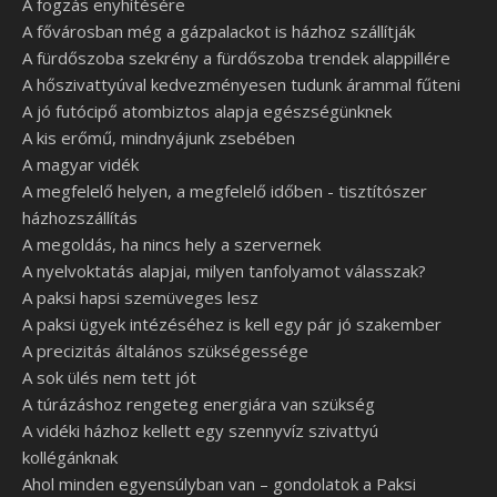
A fogzás enyhítésére
A fővárosban még a gázpalackot is házhoz szállítják
A fürdőszoba szekrény a fürdőszoba trendek alappillére
A hőszivattyúval kedvezményesen tudunk árammal fűteni
A jó futócipő atombiztos alapja egészségünknek
A kis erőmű, mindnyájunk zsebében
A magyar vidék
A megfelelő helyen, a megfelelő időben - tisztítószer
házhozszállítás
A megoldás, ha nincs hely a szervernek
A nyelvoktatás alapjai, milyen tanfolyamot válasszak?
A paksi hapsi szemüveges lesz
A paksi ügyek intézéséhez is kell egy pár jó szakember
A precizitás általános szükségessége
A sok ülés nem tett jót
A túrázáshoz rengeteg energiára van szükség
A vidéki házhoz kellett egy szennyvíz szivattyú
kollégánknak
Ahol minden egyensúlyban van – gondolatok a Paksi