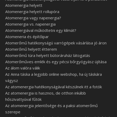
Atomenergia helyett
Atomenergia helyett rollupóra
Atomenergia vagy napenergia?
Atomenergia vs. napenergia
Atomenergiával működtetni egy klímát?
Atomeneria és építőipar
Atomerőmű hatékonyságú varrógépek vásárlása jó áron
Atomerőmű helyett étterem
Atomerőmű túra helyett bútoráruház látogatás
Atomerőműves emlék és egy pécsi bőrgyógyász újítása
Az álom valóra válik
Az Anna táska a legjobb online webshop, ha új táskára
vágysz
Az atomenergia hatékonyságával készülnek itt a fotók
Az atomenergia is hasznos, de otthon inkább
hőszivattyúval fűtök
Az atomenergia jelentősége és a paksi atomerőmű
szerepe