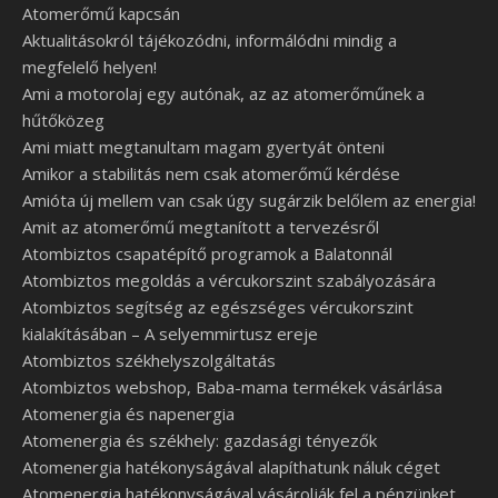
Atomerőmű kapcsán
Aktualitásokról tájékozódni, informálódni mindig a
megfelelő helyen!
Ami a motorolaj egy autónak, az az atomerőműnek a
hűtőközeg
Ami miatt megtanultam magam gyertyát önteni
Amikor a stabilitás nem csak atomerőmű kérdése
Amióta új mellem van csak úgy sugárzik belőlem az energia!
Amit az atomerőmű megtanított a tervezésről
Atombiztos csapatépítő programok a Balatonnál
Atombiztos megoldás a vércukorszint szabályozására
Atombiztos segítség az egészséges vércukorszint
kialakításában – A selyemmirtusz ereje
Atombiztos székhelyszolgáltatás
Atombiztos webshop, Baba-mama termékek vásárlása
Atomenergia és napenergia
Atomenergia és székhely: gazdasági tényezők
Atomenergia hatékonyságával alapíthatunk náluk céget
Atomenergia hatékonyságával vásárolják fel a pénzünket