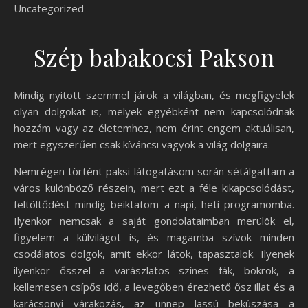
Uncategorized
Szép babakocsi Pakson
Mindig nyitott szemmel járok a világban, és megfigyelek
olyan dolgokat is, melyek egyébként nem kapcsolódnak
hozzám vagy az életemhez, nem érint engem aktuálisan,
mert egyszerűen csak kíváncsi vagyok a világ dolgaira.
Nemrégen történt paksi látogatásom során sétálgattam a
város különböző részein, mert ezt a féle kikapcsolódást,
feltöltődést mindig beiktatom a napi, heti programomba.
Ilyenkor nemcsak a saját gondolataimban merülök el,
figyelem a külvilágot is, és magamba szívok minden
csodálatos dolgok, amit ekkor látok, tapasztalok. Ilyenek
ilyenkor ősszel a varászlatos színes fák, bokrok, a
kellemesen csípős idő, a levegőben érezhető ősz illat és a
karácsonyi várakozás, az ünnep lassú bekúszása a