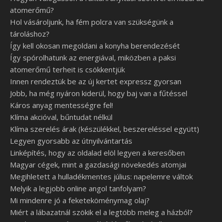
atomerőmű?
Hol vásároljunk, ha fém polcra van szükségünk a
tároláshoz?
Így kell okosan megoldani a konyha berendezését
Így spórolhatunk az energiával, miközben a paksi
atomerőmű terheit is csökkentjük
Innen rendeztük be az új kertet expressz gyorsan
Jobb, ha még nyáron kiderül, hogy baj van a fűtéssel
Káros anyag mentességre fel!
Klíma akcióval, bűntudat nélkül
Klíma szerelés árak (készülékkel, beszereléssel együtt)
Legyen gyorsabb az útnyilvántartás
Linképítés, hogy az oldalad elöl legyen a keresőben
Magyar cégek, mint a gazdasági növekedés atomjai
Megihletett a hulladékmentes július: napelemre váltok
Melyik a legjobb online angol tanfolyam?
Mi mindenre jó a feketeköménymag olaj?
Miért a lábazatnál szökik el a legtöbb meleg a házból?