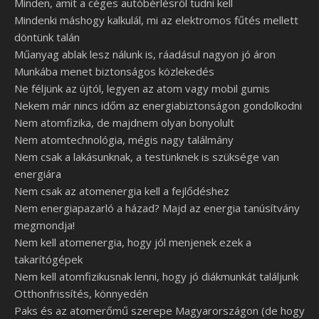
Minden, amit a céges autóbérlésről tudni kell
Mindenki máshogy kalkulál, mi az elektromos fűtés mellett
döntünk talán
Műanyag ablak lesz nálunk is, ráadásul nagyon jó áron
Munkába menet biztonságos közlekedés
Ne féljünk az újtól, legyen az atom vagy mobil gumis
Nekem már nincs időm az energiabiztonságon gondolkodni
Nem atomfizika, de majdnem olyan bonyolult
Nem atomtechnológia, mégis nagy találmány
Nem csak a lakásunknak, a testünknek is szüksége van
energiára
Nem csak az atomenergia kell a fejlődéshez
Nem energiapazarló a házad? Majd az energia tanúsítvány
megmondja!
Nem kell atomenergia, hogy jól menjenek ezek a
takarítógépek
Nem kell atomfizikusnak lenni, hogy jó diákmunkát találjunk
Otthonfrissítés, könnyedén
Paks és az atomerőmű szerepe Magyarországon (de hogy