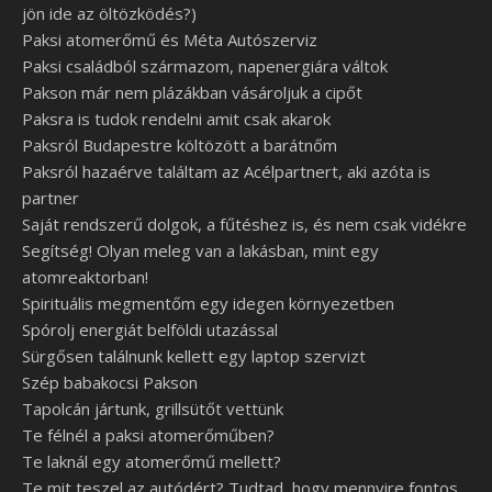
jön ide az öltözködés?)
Paksi atomerőmű és Méta Autószerviz
Paksi családból származom, napenergiára váltok
Pakson már nem plázákban vásároljuk a cipőt
Paksra is tudok rendelni amit csak akarok
Paksról Budapestre költözött a barátnőm
Paksról hazaérve találtam az Acélpartnert, aki azóta is
partner
Saját rendszerű dolgok, a fűtéshez is, és nem csak vidékre
Segítség! Olyan meleg van a lakásban, mint egy
atomreaktorban!
Spirituális megmentőm egy idegen környezetben
Spórolj energiát belföldi utazással
Sürgősen találnunk kellett egy laptop szervizt
Szép babakocsi Pakson
Tapolcán jártunk, grillsütőt vettünk
Te félnél a paksi atomerőműben?
Te laknál egy atomerőmű mellett?
Te mit teszel az autódért? Tudtad, hogy mennyire fontos