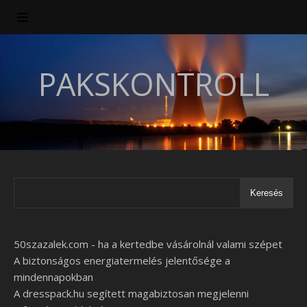
PAKSKONTROLL
Keresés
50szazalek.com - ha a kertedbe vásárolnál valami szépet
A biztonságos energiatermelés jelentősége a
mindennapokban
A dresspack.hu segített magabiztosan megjelenni