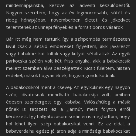
mindennapjainkba, kezdve az adventi készülődéstől.
Nagyon szeretem, hogy az év legmorcosabb, sötét és
rideg hónapjában, novemberben életet és jókedvet
teremtenek az ünnepi fények és a forralt boros vásárok.
Bár itt még nem tartunk, így a színpompás természeten
kívül csak a sétáló embereket figyeltem, akik javarészt
vagy babakocsikat toltak vagy kutyát sétáltattak. Az egyik
parkocska szélén volt két friss anyuka, akik a babakocsik
mellett szemben állva beszélgettek. Kicsit füleltem, hiszen
érdekel, mások hogyan élnek, hogyan gondolkodnak.
A babakocsikról ment a csevej. Az egyiküknek egy nagyon
szép, divatosnak mondható babakocsija volt, amiben
édesen szendergett egy kisbaba. Valószínűleg a másik
nőnek is tetszett ez a „jármű”, mert folyton erről
kérdezett. Így hallgatózásom során én is megtudtam, hogy
hol lehet ilyen szép babakocsikat venni. Ez az oldal, a
babaverda.hu egész jó áron adja a minőségi babakocsikat