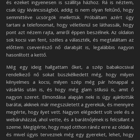
és ezeket ingyenesen is szállítja házhoz. Rá is néztem,
csak úgy kíváncsiságból, addig is nem olyan feltűnő, hogy
semmittéve ücsörgök mellettük. Próbáltam azért úgy
tartani a telefonomat, hogy véletlenül se láthassák, hogy
pont azt nézem rajta, amiről éppen beszélnek. Az oldalon
sok kocsi van fent, széles a választék, és megtaláltam az
előttem cseverésző nő darabját is, legalábbis nagyon
hasonlított a kettő.
Még egy ideig hallgattam őket, a szép babakocsival
rendelkező nő sokat büszkélkedett még, hogy milyen
kényelmes a kocsi, milyen szép még pár hónappal a
vásárlás után is, és hogy még glam stílusú is, amit ő
nagyon szeret. Elmondása alapján neki is úgy ajánlották
barátai, akiknek már megszületett a gyerekük, és mennyire
megérte, hogy ilyet vett. Nagyon elégedett volt vele és a
webáruházzal, ahol vette, és a barátnőjének is felcsillant a
szeme. Megígérte, hogy majd otthon ránéz erre az oldalra,
és mivel úgyis terveznek még egy gyereket, lehet, hogy