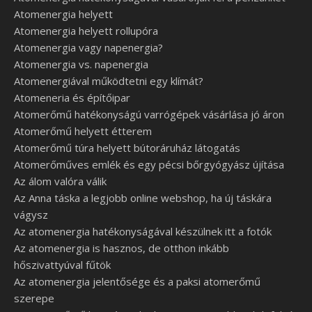
Atomenergia helyett
Atomenergia helyett rollupóra
Atomenergia vagy napenergia?
Atomenergia vs. napenergia
Atomenergiával működtetni egy klímát?
Atomeneria és építőipar
Atomerőmű hatékonyságú varrógépek vásárlása jó áron
Atomerőmű helyett étterem
Atomerőmű túra helyett bútoráruház látogatás
Atomerőműves emlék és egy pécsi bőrgyógyász újítása
Az álom valóra válik
Az Anna táska a legjobb online webshop, ha új táskára
vágysz
Az atomenergia hatékonyságával készülnek itt a fotók
Az atomenergia is hasznos, de otthon inkább
hőszivattyúval fűtök
Az atomenergia jelentősége és a paksi atomerőmű
szerepe