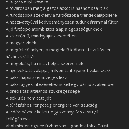
A fogzás enyhítésére
A fővárosban még a gázpalackot is házhoz szállítják
A fürdőszoba szekrény a fürdőszoba trendek alappillére
A hőszivattyúval kedvezményesen tudunk árammal fűteni
A jó futócipő atombiztos alapja egészségünknek
A kis erőmű, mindnyájunk zsebében
A magyar vidék
A megfelelő helyen, a megfelelő időben - tisztítószer
házhozszállítás
A megoldás, ha nincs hely a szervernek
A nyelvoktatás alapjai, milyen tanfolyamot válasszak?
A paksi hapsi szemüveges lesz
A paksi ügyek intézéséhez is kell egy pár jó szakember
A precizitás általános szükségessége
A sok ülés nem tett jót
A túrázáshoz rengeteg energiára van szükség
A vidéki házhoz kellett egy szennyvíz szivattyú
kollégánknak
Ahol minden egyensúlyban van – gondolatok a Paksi