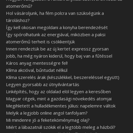
atomerőmű?
Hol vásároljunk, ha fém polcra van szükségünk a
tároláshoz?
Így kell okosan megoldani a konyha berendezését
Így spórolhatunk az energiával, miközben a paksi
atomerőmű terheit is csökkentjük
Innen rendeztük be az új kertet expressz gyorsan
Jobb, ha még nyáron kiderül, hogy baj van a fűtéssel
Káros anyag mentességre fel!
Klíma akcióval, bűntudat nélkül
Klíma szerelés árak (készülékkel, beszereléssel együtt)
Legyen gyorsabb az útnyilvántartás
Linképítés, hogy az oldalad elöl legyen a keresőben
Magyar cégek, mint a gazdasági növekedés atomjai
Megihletett a hulladékmentes július: napelemre váltok
Melyik a legjobb online angol tanfolyam?
Mi mindenre jó a feketeköménymag olaj?
Miért a lábazatnál szökik el a legtöbb meleg a házból?