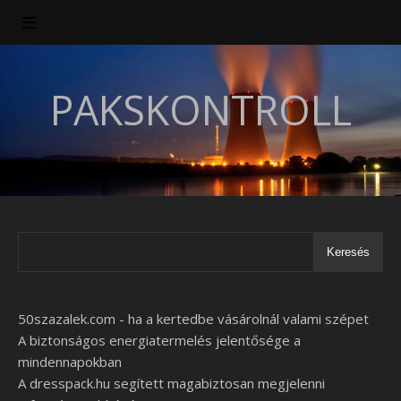
PAKSKONTROLL
Keresés
50szazalek.com - ha a kertedbe vásárolnál valami szépet
A biztonságos energiatermelés jelentősége a
mindennapokban
A dresspack.hu segített magabiztosan megjelenni