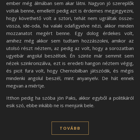
ember még álmában sem akar látni. Nagyon jó szereplők
voltak benne, emellett pedig azt is érdemes megjegyezni,
hogy követhető volt a sztori, tehát nem ugráltak össze-
vissza, ide-oda, ha valaki odafigyelve nézi, akkor minden
mozzanatot megért benne. Egy dolog érdekes volt,
amihez még akkor sem tudtam hozzászokni, amikor az
utolsó részt néztem, az pedig az volt, hogy a sorozatban
ugyebár angolul beszéltek. Én szinte már semmit sem
nézek szinkronizálva, ezt is eredeti hangon néztem végig,
és picit fura volt, hogy Chernobilban játszódik, és mégis
mindenki angolul beszél, mint anyanyelv. De hát ennek
megvan a miértje.
Itthon pedig ha szóba jön Paks, akkor egyből a politikáról
esik szó, ebbe inkább ne is menjünk bele.
TOVÁBB