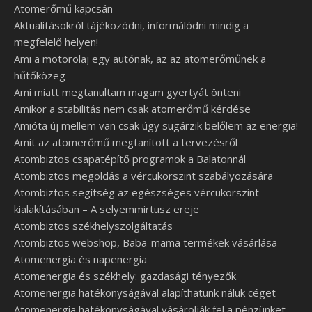
Atomerőmű kapcsán
Aktualitásokról tájékozódni, informálódni mindig a
megfelelő helyen!
Ami a motorolaj egy autónak, az az atomerőműnek a
hűtőközeg
Ami miatt megtanultam magam gyertyát önteni
Amikor a stabilitás nem csak atomerőmű kérdése
Amióta új mellem van csak úgy sugárzik belőlem az energia!
Amit az atomerőmű megtanított a tervezésről
Atombiztos csapatépítő programok a Balatonnál
Atombiztos megoldás a vércukorszint szabályozására
Atombiztos segítség az egészséges vércukorszint
kialakításában – A selyemmirtusz ereje
Atombiztos székhelyszolgáltatás
Atombiztos webshop, Baba-mama termékek vásárlása
Atomenergia és napenergia
Atomenergia és székhely: gazdasági tényezők
Atomenergia hatékonyságával alapíthatunk náluk céget
Atomenergia hatékonyságával vásárolják fel a pénzünket