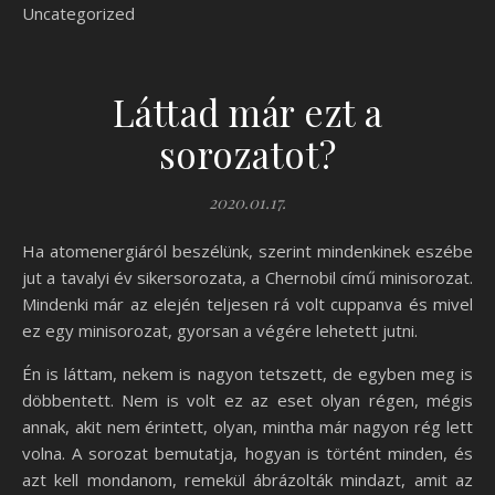
Uncategorized
Láttad már ezt a
sorozatot?
2020.01.17.
Ha atomenergiáról beszélünk, szerint mindenkinek eszébe
jut a tavalyi év sikersorozata, a Chernobil című minisorozat.
Mindenki már az elején teljesen rá volt cuppanva és mivel
ez egy minisorozat, gyorsan a végére lehetett jutni.
Én is láttam, nekem is nagyon tetszett, de egyben meg is
döbbentett. Nem is volt ez az eset olyan régen, mégis
annak, akit nem érintett, olyan, mintha már nagyon rég lett
volna. A sorozat bemutatja, hogyan is történt minden, és
azt kell mondanom, remekül ábrázolták mindazt, amit az