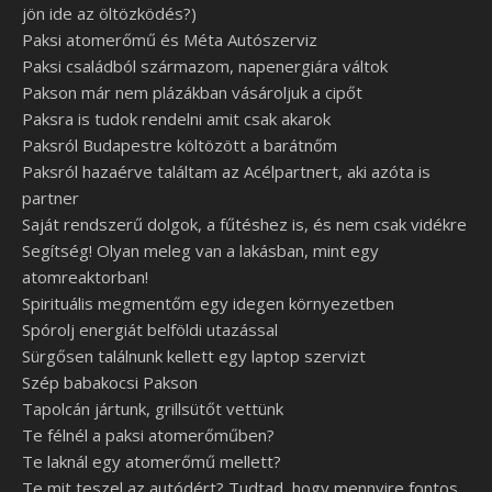
jön ide az öltözködés?)
Paksi atomerőmű és Méta Autószerviz
Paksi családból származom, napenergiára váltok
Pakson már nem plázákban vásároljuk a cipőt
Paksra is tudok rendelni amit csak akarok
Paksról Budapestre költözött a barátnőm
Paksról hazaérve találtam az Acélpartnert, aki azóta is
partner
Saját rendszerű dolgok, a fűtéshez is, és nem csak vidékre
Segítség! Olyan meleg van a lakásban, mint egy
atomreaktorban!
Spirituális megmentőm egy idegen környezetben
Spórolj energiát belföldi utazással
Sürgősen találnunk kellett egy laptop szervizt
Szép babakocsi Pakson
Tapolcán jártunk, grillsütőt vettünk
Te félnél a paksi atomerőműben?
Te laknál egy atomerőmű mellett?
Te mit teszel az autódért? Tudtad, hogy mennyire fontos