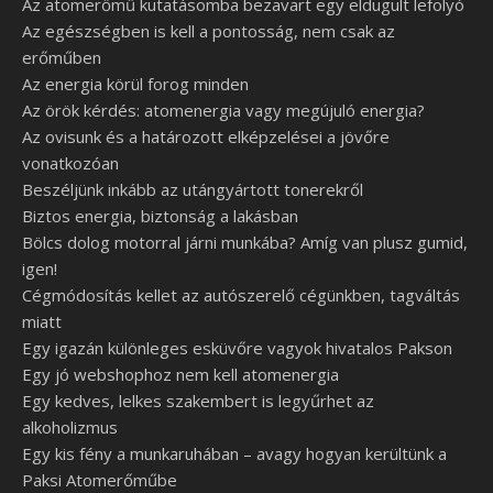
Az atomerőmű kutatásomba bezavart egy eldugult lefolyó
Az egészségben is kell a pontosság, nem csak az
erőműben
Az energia körül forog minden
Az örök kérdés: atomenergia vagy megújuló energia?
Az ovisunk és a határozott elképzelései a jövőre
vonatkozóan
Beszéljünk inkább az utángyártott tonerekről
Biztos energia, biztonság a lakásban
Bölcs dolog motorral járni munkába? Amíg van plusz gumid,
igen!
Cégmódosítás kellet az autószerelő cégünkben, tagváltás
miatt
Egy igazán különleges esküvőre vagyok hivatalos Pakson
Egy jó webshophoz nem kell atomenergia
Egy kedves, lelkes szakembert is legyűrhet az
alkoholizmus
Egy kis fény a munkaruhában – avagy hogyan kerültünk a
Paksi Atomerőműbe