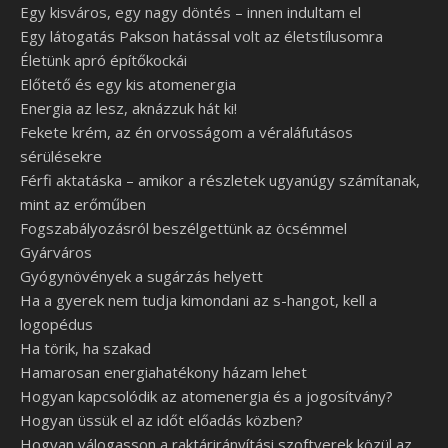
Egy kisváros, egy nagy döntés – innen indultam el
Egy látogatás Pakson hatással volt az életstílusomra
Életünk apró építőkockái
Előtető és egy kis atomenergia
Energia az lesz, aknázzuk hát ki!
Fekete krém, az én orvosságom a véraláfutásos
sérülésekre
Férfi aktatáska – amikor a részletek ugyanúgy számítanak,
mint az erőműben
Fogszabályozásról beszélgettünk az öcsémmel
Gyárváros
Gyógynövények a sugárzás helyett
Ha a gyerek nem tudja kimondani az s-hangot, kell a
logopédus
Ha törik, ha szakad
Hamarosan energiahatékony házam lehet
Hogyan kapcsolódik az atomenergia és a jogosítvány?
Hogyan üssük el az időt előadás közben?
Hogyan válogasson a raktárirányítási szoftverek közül az