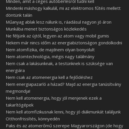
Minden, amit a céges autóbérlésről tudni kell
Mindenki máshogy kalkulál, mi az elektromos fűtés mellett
döntünk talán
Műanyag ablak lesz nálunk is, ráadásul nagyon jó áron
Munkába menet biztonságos közlekedés
Ne féljünk az újtól, legyen az atom vagy mobil gumis
Nekem már nincs időm az energiabiztonságon gondolkodni
Nem atomfizika, de majdnem olyan bonyolult
Nem atomtechnológia, mégis nagy találmány
Nem csak a lakásunknak, a testünknek is szüksége van
energiára
Nem csak az atomenergia kell a fejlődéshez
Nem energiapazarló a házad? Majd az energia tanúsítvány
megmondja!
Nem kell atomenergia, hogy jól menjenek ezek a
takarítógépek
Nem kell atomfizikusnak lenni, hogy jó diákmunkát találjunk
Otthonfrissítés, könnyedén
Paks és az atomerőmű szerepe Magyarországon (de hogy