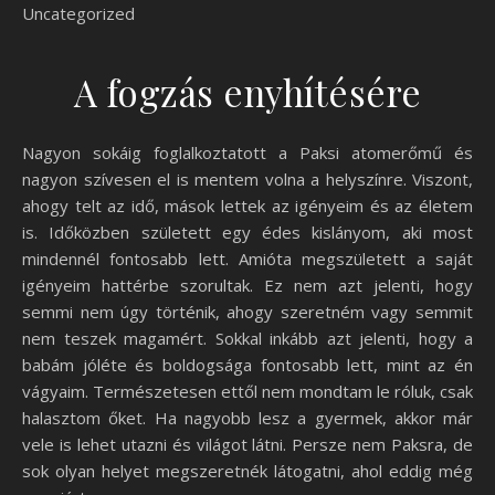
Uncategorized
A fogzás enyhítésére
Nagyon sokáig foglalkoztatott a Paksi atomerőmű és
nagyon szívesen el is mentem volna a helyszínre. Viszont,
ahogy telt az idő, mások lettek az igényeim és az életem
is. Időközben született egy édes kislányom, aki most
mindennél fontosabb lett. Amióta megszületett a saját
igényeim hattérbe szorultak. Ez nem azt jelenti, hogy
semmi nem úgy történik, ahogy szeretném vagy semmit
nem teszek magamért. Sokkal inkább azt jelenti, hogy a
babám jóléte és boldogsága fontosabb lett, mint az én
vágyaim. Természetesen ettől nem mondtam le róluk, csak
halasztom őket. Ha nagyobb lesz a gyermek, akkor már
vele is lehet utazni és világot látni. Persze nem Paksra, de
sok olyan helyet megszeretnék látogatni, ahol eddig még