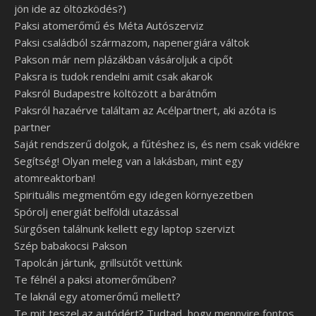
jön ide az öltözködés?)
Paksi atomerőmű és Méta Autószerviz
Paksi családból származom, napenergiára váltok
Pakson már nem plázákban vásároljuk a cipőt
Paksra is tudok rendelni amit csak akarok
Paksról Budapestre költözött a barátnőm
Paksról hazaérve találtam az Acélpartnert, aki azóta is
partner
Saját rendszerű dolgok, a fűtéshez is, és nem csak vidékre
Segítség! Olyan meleg van a lakásban, mint egy
atomreaktorban!
Spirituális megmentőm egy idegen környezetben
Spórolj energiát belföldi utazással
Sürgősen találnunk kellett egy laptop szervizt
Szép babakocsi Pakson
Tapolcán jártunk, grillsütőt vettünk
Te félnél a paksi atomerőműben?
Te laknál egy atomerőmű mellett?
Te mit teszel az autódért? Tudtad, hogy mennyire fontos