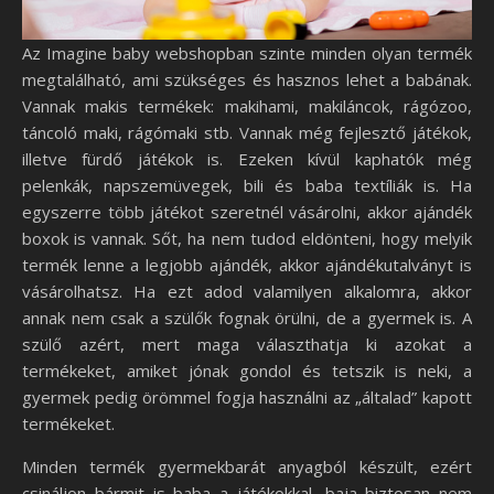
Az Imagine baby webshopban szinte minden olyan termék
megtalálható, ami szükséges és hasznos lehet a babának.
Vannak makis termékek: makihami, makiláncok, rágózoo,
táncoló maki, rágómaki stb. Vannak még fejlesztő játékok,
illetve fürdő játékok is. Ezeken kívül kaphatók még
pelenkák, napszemüvegek, bili és baba textíliák is. Ha
egyszerre több játékot szeretnél vásárolni, akkor ajándék
boxok is vannak. Sőt, ha nem tudod eldönteni, hogy melyik
termék lenne a legjobb ajándék, akkor ajándékutalványt is
vásárolhatsz. Ha ezt adod valamilyen alkalomra, akkor
annak nem csak a szülők fognak örülni, de a gyermek is. A
szülő azért, mert maga választhatja ki azokat a
termékeket, amiket jónak gondol és tetszik is neki, a
gyermek pedig örömmel fogja használni az „általad” kapott
termékeket.
Minden termék gyermekbarát anyagból készült, ezért
csináljon bármit is baba a játékokkal, baja biztosan nem