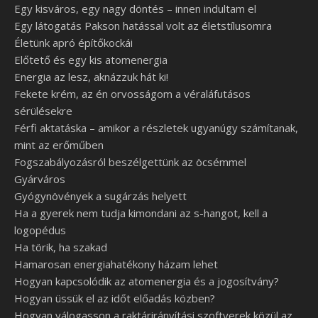
Egy kisváros, egy nagy döntés – innen indultam el
Egy látogatás Pakson hatással volt az életstílusomra
Életünk apró építőkockái
Előtető és egy kis atomenergia
Energia az lesz, aknázzuk hát ki!
Fekete krém, az én orvosságom a véraláfutásos
sérülésekre
Férfi aktatáska – amikor a részletek ugyanúgy számítanak,
mint az erőműben
Fogszabályozásról beszélgettünk az öcsémmel
Gyárváros
Gyógynövények a sugárzás helyett
Ha a gyerek nem tudja kimondani az s-hangot, kell a
logopédus
Ha törik, ha szakad
Hamarosan energiahatékony házam lehet
Hogyan kapcsolódik az atomenergia és a jogosítvány?
Hogyan üssük el az időt előadás közben?
Hogyan válogasson a raktárirányítási szoftverek közül az