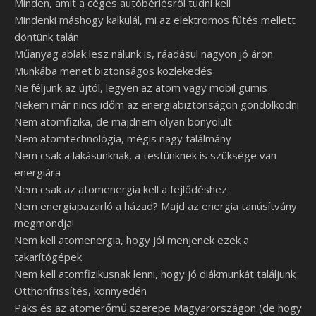
Minden, amit a céges autóbérlésről tudni kell
Mindenki máshogy kalkulál, mi az elektromos fűtés mellett
döntünk talán
Műanyag ablak lesz nálunk is, ráadásul nagyon jó áron
Munkába menet biztonságos közlekedés
Ne féljünk az újtól, legyen az atom vagy mobil gumis
Nekem már nincs időm az energiabiztonságon gondolkodni
Nem atomfizika, de majdnem olyan bonyolult
Nem atomtechnológia, mégis nagy találmány
Nem csak a lakásunknak, a testünknek is szüksége van
energiára
Nem csak az atomenergia kell a fejlődéshez
Nem energiapazarló a házad? Majd az energia tanúsítvány
megmondja!
Nem kell atomenergia, hogy jól menjenek ezek a
takarítógépek
Nem kell atomfizikusnak lenni, hogy jó diákmunkát találjunk
Otthonfrissítés, könnyedén
Paks és az atomerőmű szerepe Magyarországon (de hogy