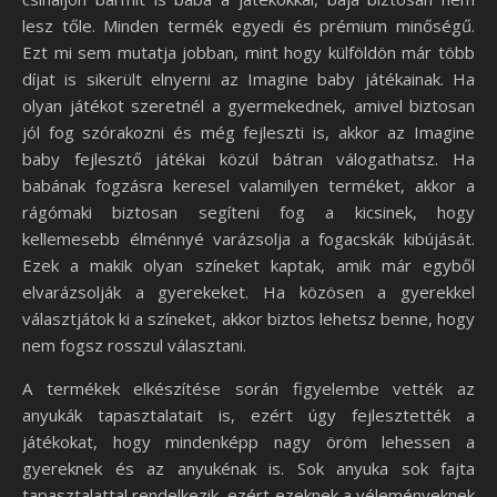
lesz tőle. Minden termék egyedi és prémium minőségű.
Ezt mi sem mutatja jobban, mint hogy külföldön már több
díjat is sikerült elnyerni az Imagine baby játékainak. Ha
olyan játékot szeretnél a gyermekednek, amivel biztosan
jól fog szórakozni és még fejleszti is, akkor az Imagine
baby fejlesztő játékai közül bátran válogathatsz. Ha
babának fogzásra keresel valamilyen terméket, akkor a
rágómaki biztosan segíteni fog a kicsinek, hogy
kellemesebb élménnyé varázsolja a fogacskák kibújását.
Ezek a makik olyan színeket kaptak, amik már egyből
elvarázsolják a gyerekeket. Ha közösen a gyerekkel
választjátok ki a színeket, akkor biztos lehetsz benne, hogy
nem fogsz rosszul választani.
A termékek elkészítése során figyelembe vették az
anyukák tapasztalatait is, ezért úgy fejlesztették a
játékokat, hogy mindenképp nagy öröm lehessen a
gyereknek és az anyukénak is. Sok anyuka sok fajta
tapasztalattal rendelkezik, ezért ezeknek a véleményeknek