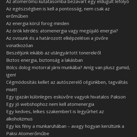
Az atomerőmű kutatásomba bezavart egy eldugult lefolyó
Az egészségben is kell a pontosság, nem csak az
erőműben
Az energia körül forog minden
Az örök kérdés: atomenergia vagy megújuló energia?
Az ovisunk és a határozott elképzelései a jövőre
vonatkozóan
Beszéljünk inkább az utángyártott tonerekről
Biztos energia, biztonság a lakásban
Bölcs dolog motorral járni munkába? Amíg van plusz gumid,
igen!
Cégmódosítás kellet az autószerelő cégünkben, tagváltás
miatt
Egy igazán különleges esküvőre vagyok hivatalos Pakson
Egy jó webshophoz nem kell atomenergia
Egy kedves, lelkes szakembert is legyűrhet az
alkoholizmus
Egy kis fény a munkaruhában – avagy hogyan kerültünk a
Paksi Atomerőműbe