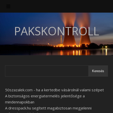
PAKSKONTROLL
Keresés
50szazalek.com - ha a kertedbe vásárolnál valami szépet
A biztonságos energiatermelés jelentősége a
mindennapokban
A dresspack.hu segített magabiztosan megjelenni