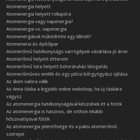
Atomenergia helyett
Atomenergia helyett rollupóra
Atomenergia vagy napenergia?
Atomenergia vs. napenergia
Atomenergiával működtetni egy klímát?
Atomeneria és építőipar
Atomerőmű hatékonyságú varrógépek vásárlása jó áron
Atomerőmű helyett étterem
Atomerőmű túra helyett bútoráruház látogatás
Atomerőműves emlék és egy pécsi bőrgyógyász újítása
Az álom valóra válik
Az Anna táska a legjobb online webshop, ha új táskára
vágysz
Az atomenergia hatékonyságával készülnek itt a fotók
Az atomenergia is hasznos, de otthon inkább
hőszivattyúval fűtök
Az atomenergia jelentősége és a paksi atomerőmű
szerepe