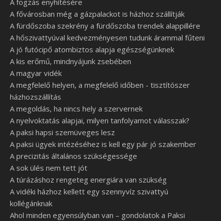
A fogzás enyhítésére
A fővárosban még a gázpalackot is házhoz szállítják
A fürdőszoba szekrény a fürdőszoba trendek alappillére
A hőszivattyúval kedvezményesen tudunk árammal fűteni
A jó futócipő atombiztos alapja egészségünknek
A kis erőmű, mindnyájunk zsebében
A magyar vidék
A megfelelő helyen, a megfelelő időben - tisztítószer
házhozszállítás
A megoldás, ha nincs hely a szervernek
A nyelvoktatás alapjai, milyen tanfolyamot válasszak?
A paksi hapsi szemüveges lesz
A paksi ügyek intézéséhez is kell egy pár jó szakember
A precizitás általános szükségessége
A sok ülés nem tett jót
A túrázáshoz rengeteg energiára van szükség
A vidéki házhoz kellett egy szennyvíz szivattyú
kollégánknak
Ahol minden egyensúlyban van – gondolatok a Paksi