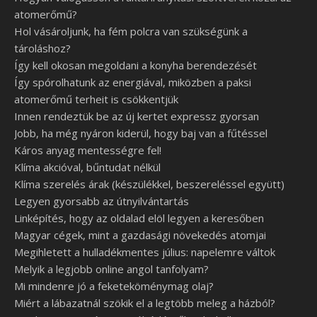
atomerőmű?
Hol vásároljunk, ha fém polcra van szükségünk a
tároláshoz?
Így kell okosan megoldani a konyha berendezését
Így spórolhatunk az energiával, miközben a paksi
atomerőmű terheit is csökkentjük
Innen rendeztük be az új kertet expressz gyorsan
Jobb, ha még nyáron kiderül, hogy baj van a fűtéssel
Káros anyag mentességre fel!
Klíma akcióval, bűntudat nélkül
Klíma szerelés árak (készülékkel, beszereléssel együtt)
Legyen gyorsabb az útnyilvántartás
Linképítés, hogy az oldalad elöl legyen a keresőben
Magyar cégek, mint a gazdasági növekedés atomjai
Megihletett a hulladékmentes július: napelemre váltok
Melyik a legjobb online angol tanfolyam?
Mi mindenre jó a feketeköménymag olaj?
Miért a lábazatnál szökik el a legtöbb meleg a házból?