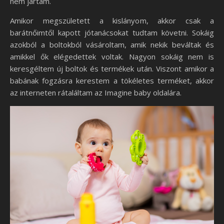
nem jártam.
Amikor megszületett a kislányom, akkor csak a
barátnőimtől kapott jótanácsokat tudtam követni. Sokáig
azokból a boltokból vásároltam, amik nekik beváltak és
amikkel ők elégedettek voltak. Nagyon sokáig nem is
keresgéltem új boltok és termékek után. Viszont amikor a
babának fogzásra kerestem a tökéletes terméket, akkor
az interneten rátaláltam az Imagine baby oldalára.