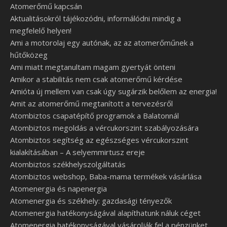
Atomerőmű kapcsán
Aktualitásokról tájékozódni, informálódni mindig a
megfelelő helyen!
Ami a motorolaj egy autónak, az az atomerőműnek a
hűtőközeg
Ami miatt megtanultam magam gyertyát önteni
Amikor a stabilitás nem csak atomerőmű kérdése
Amióta új mellem van csak úgy sugárzik belőlem az energia!
Amit az atomerőmű megtanított a tervezésről
Atombiztos csapatépítő programok a Balatonnál
Atombiztos megoldás a vércukorszint szabályozására
Atombiztos segítség az egészséges vércukorszint
kialakításában – A selyemmirtusz ereje
Atombiztos székhelyszolgáltatás
Atombiztos webshop, Baba-mama termékek vásárlása
Atomenergia és napenergia
Atomenergia és székhely: gazdasági tényezők
Atomenergia hatékonyságával alapíthatunk náluk céget
Atomenergia hatékonyságával vásárolják fel a pénzünket