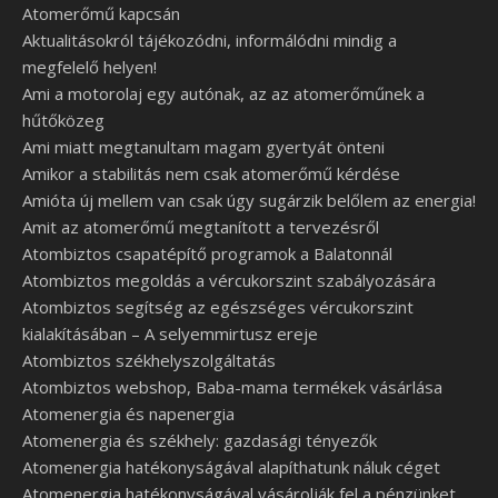
Atomerőmű kapcsán
Aktualitásokról tájékozódni, informálódni mindig a
megfelelő helyen!
Ami a motorolaj egy autónak, az az atomerőműnek a
hűtőközeg
Ami miatt megtanultam magam gyertyát önteni
Amikor a stabilitás nem csak atomerőmű kérdése
Amióta új mellem van csak úgy sugárzik belőlem az energia!
Amit az atomerőmű megtanított a tervezésről
Atombiztos csapatépítő programok a Balatonnál
Atombiztos megoldás a vércukorszint szabályozására
Atombiztos segítség az egészséges vércukorszint
kialakításában – A selyemmirtusz ereje
Atombiztos székhelyszolgáltatás
Atombiztos webshop, Baba-mama termékek vásárlása
Atomenergia és napenergia
Atomenergia és székhely: gazdasági tényezők
Atomenergia hatékonyságával alapíthatunk náluk céget
Atomenergia hatékonyságával vásárolják fel a pénzünket