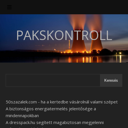
PAKSKONTROLL
Keresés
50szazalek.com - ha a kertedbe vásárolnál valami szépet
A biztonságos energiatermelés jelentősége a
mindennapokban
A dresspack.hu segített magabiztosan megjelenni