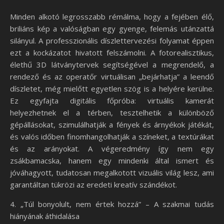
Minden alkotó legrosszabb rémálma, hogy a fejében élő,
briliáns kép a valóságban egy gyenge, felemás utánzattá
silányul. A professzionális díszlettervezési folyamat éppen
ezt a kockázatot hivatott felszámolni. A fotorealisztikus,
élethű 3D látványtervek segítségével a megrendelő, a
rendező és az operatőr virtuálisan „bejárhatja” a leendő
díszletet, még mielőtt egyetlen szög is a helyére kerülne.
Ez egyfajta digitális főpróba: virtuális kamerát
helyezhetnek el a térben, tesztelhetik a különböző
gépállásokat, szimulálhatják a fények és árnyékok játékát,
és valós időben finomhangolhatják a színeket, a textúrákat
és az arányokat. A végeredmény így nem egy
zsákbamacska, hanem egy mindenki által ismert és
jóváhagyott, tudatosan megalkotott vizuális világ lesz, ami
garantáltan tükrözi az eredeti kreatív szándékot.
4. „Túl bonyolult, nem értek hozzá” – A szakmai tudás
hiányának áthidalása