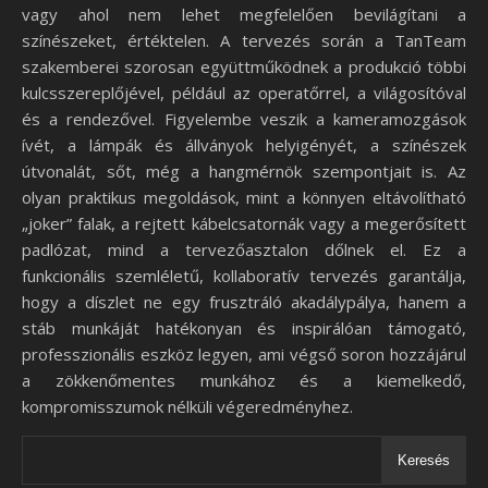
vagy ahol nem lehet megfelelően bevilágítani a
színészeket, értéktelen. A tervezés során a TanTeam
szakemberei szorosan együttműködnek a produkció többi
kulcsszereplőjével, például az operatőrrel, a világosítóval
és a rendezővel. Figyelembe veszik a kameramozgások
ívét, a lámpák és állványok helyigényét, a színészek
útvonalát, sőt, még a hangmérnök szempontjait is. Az
olyan praktikus megoldások, mint a könnyen eltávolítható
„joker” falak, a rejtett kábelcsatornák vagy a megerősített
padlózat, mind a tervezőasztalon dőlnek el. Ez a
funkcionális szemléletű, kollaboratív tervezés garantálja,
hogy a díszlet ne egy frusztráló akadálypálya, hanem a
stáb munkáját hatékonyan és inspirálóan támogató,
professzionális eszköz legyen, ami végső soron hozzájárul
a zökkenőmentes munkához és a kiemelkedő,
kompromisszumok nélküli végeredményhez.
Keresés