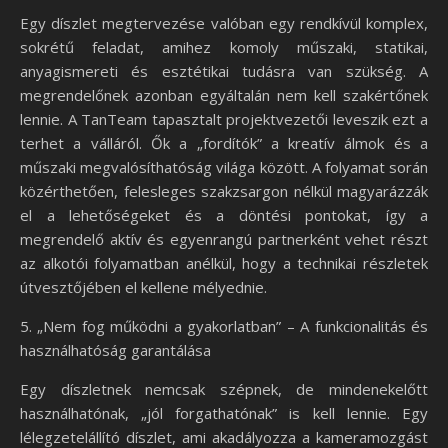
Egy díszlet megtervezése valóban egy rendkívül komplex,
sokrétű feladat, amihez komoly műszaki, statikai,
anyagismereti és esztétikai tudásra van szükség. A
megrendelőnek azonban egyáltalán nem kell szakértőnek
lennie. A TanTeam tapasztalt projektvezetői leveszik ezt a
terhet a válláról. Ők a „fordítók” a kreatív álmok és a
műszaki megvalósíthatóság világa között. A folyamat során
közérthetően, felesleges szakzsargon nélkül magyarázzák
el a lehetőségeket és a döntési pontokat, így a
megrendelő aktív és egyenrangú partnerként vehet részt
az alkotói folyamatban anélkül, hogy a technikai részletek
útvesztőjében el kellene mélyednie.
5. „Nem fog működni a gyakorlatban” – A funkcionalitás és
használhatóság garantálása
Egy díszletnek nemcsak szépnek, de mindenekelőtt
használhatónak, „jól forgathatónak” is kell lennie. Egy
lélegzetelállító díszlet, ami akadályozza a kameramozgást