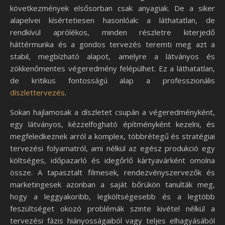
következmények elsősorban csak anyagiak. De a siker
alapelvei kísértetiesen hasonlóak: a láthatatlan, de
rendkívül aprólékos, minden részletre kiterjedő
háttérmunka és a gondos tervezés teremti meg azt a
stabil, megbízható alapot, amelyre a látványos és
zökkenőmentes végeredmény felépülhet. Ez a láthatatlan,
de kritikus fontosságú alap a professzionális
díszlettervezés
.
Sokan hajlamosak a díszletet csupán a végeredményként,
egy látványos, kézzelfogható építményként kezelni, és
megfeledkeznek arról a komplex, többrétegű és stratégiai
tervezési folyamatról, ami nélkül az egész produkció egy
költséges, időpazarló és idegőrlő kártyavárként omolna
össze. A tapasztalt filmesek, rendezvényszervezők és
marketingesek azonban a saját bőrükön tanulták meg,
hogy a leggyakoribb, legköltségesebb és a legtöbb
feszültséget okozó problémák szinte kivétel nélkül a
tervezési fázis hiányosságaiból vagy teljes elhagyásából