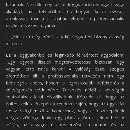
fakadnak. Nézzük meg az öt leggyakoribb kifogást vagy
akadályt, ami felmerülhet, és hogyan kezeli ezeket
proaktívan, már a csírájában elfojtva a professzionális
díszlettervezési folyamat.
1. „Nincs rá elég pénz” – A költségvetési bizonytalanság
mítosza
Ez a leggyakoribb és leginkább félreértett aggodalom:
„Egy egyedi díszlet megterveztetése biztosan egy
vagyon, erre nincs keret.” A valóság ezzel szöges
ellentétben áll: a professzionális tervezés nem egy
felesleges kiadás, hanem a legbiztosabb befektetés a
költségvetés védelmébe. Tervezés nélkül a költségek
kontrollálhatatlanul elszállhatnak. Képzeld el, hogy az
építés kellős közepén a rendező rájön, hogy az egyik fal
rossz szögben áll a kamerához, vagy a főszereplőnek
mégis szüksége lenne egy plusz ajtóra a jelenethez. A
leállás, az anyagok újrabeszerzése, a bontás és az