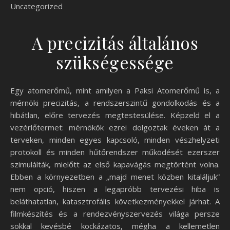
Uncategorized
A precizitás általános
szükségessége
Egy atomerőmű, mint amilyen a Paksi Atomerőmű is, a
mérnöki precizitás, a rendszerszintű gondolkodás és a
hibátlan, előre tervezés megtestesülése. Képzeld el a
vezérlőtermet: mérnökök ezrei dolgoztak éveken át a
terveken, minden egyes kapcsoló, minden vészhelyzeti
protokoll és minden hűtőrendszer működését ezerszer
szimulálták, mielőtt az első kapavágás megtörtént volna.
Ebben a környezetben a „majd menet közben kitaláljuk”
nem opció, hiszen a legapróbb tervezési hiba is
beláthatatlan, katasztrofális következményekkel járhat. A
filmkészítés és a rendezvényszervezés világa persze
sokkal kevésbé kockázatos, mégha a kellemetlen