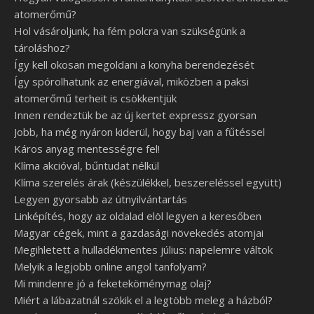
atomerőmű?
Hol vásároljunk, ha fém polcra van szükségünk a
tároláshoz?
Így kell okosan megoldani a konyha berendezését
Így spórolhatunk az energiával, miközben a paksi
atomerőmű terheit is csökkentjük
Innen rendeztük be az új kertet expressz gyorsan
Jobb, ha még nyáron kiderül, hogy baj van a fűtéssel
Káros anyag mentességre fel!
Klíma akcióval, bűntudat nélkül
Klíma szerelés árak (készülékkel, beszereléssel együtt)
Legyen gyorsabb az útnyilvántartás
Linképítés, hogy az oldalad elöl legyen a keresőben
Magyar cégek, mint a gazdasági növekedés atomjai
Megihletett a hulladékmentes július: napelemre váltok
Melyik a legjobb online angol tanfolyam?
Mi mindenre jó a feketeköménymag olaj?
Miért a lábazatnál szökik el a legtöbb meleg a házból?