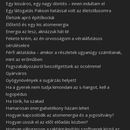
Egy kisváros, egy nagy döntés – innen indultam el
Egy látogatás Pakson hatással volt az életstílusomra
Életünk apró építőkockái
Előtető és egy kis atomenergia
Energia az lesz, aknázzuk hát ki!
Fekete krém, az én orvosságom a véraláfutásos
sérülésekre
Férfi aktatáska – amikor a részletek ugyanúgy számítanak,
mint az erőműben
Fogszabályozásról beszélgettünk az öcsémmel
Gyárváros
Gyógynövények a sugárzás helyett
Ha a gyerek nem tudja kimondani az s-hangot, kell a
logopédus
Ha törik, ha szakad
Hamarosan energiahatékony házam lehet
Hogyan kapcsolódik az atomenergia és a jogosítvány?
Hogyan üssük el az időt előadás közben?
Hogyan válogasson a raktárirányítási szoftverek közül az