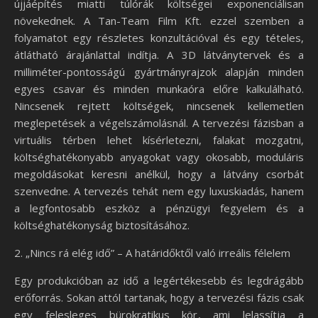
újjáépítés miatti túlórák költségei exponenciálisan
növekednek. A Tan-Team Film Kft. ezzel szemben a
folyamatot egy részletes konzultációval és egy tételes,
átlátható árajánlattal indítja. A 3D látványtervek és a
milliméter-pontosságú gyártmányrajzok alapján minden
egyes csavar és minden munkaóra előre kalkulálható.
Nincsenek rejtett költségek, nincsenek kellemetlen
meglepetések a végelszámolásnál. A tervezési fázisban a
virtuális térben lehet kísérletezni, falakat mozgatni,
költséghatékonyabb anyagokat vagy okosabb, moduláris
megoldásokat keresni anélkül, hogy a látvány csorbát
szenvedne. A tervezés tehát nem egy luxuskiadás, hanem
a legfontosabb eszköz a pénzügyi fegyelem és a
költséghatékonyság biztosításához.
2. „Nincs rá elég idő” – A határidőktől való irreális félelem
Egy produkcióban az idő a legértékesebb és legdrágább
erőforrás. Sokan attól tartanak, hogy a tervezési fázis csak
egy felesleges bürokratikus kör, ami lelassítja a