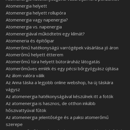
Atomenergia helyett
Atomenergia helyett rollupóra
Atomenergia vagy napenergia?
Atomenergia vs. napenergia
Atomenergiával működtetni egy klímát?
Atomeneria és építőipar
Atomerőmű hatékonyságú varrógépek vásárlása jó áron
Atomerőmű helyett étterem
Atomerőmű túra helyett bútoráruház látogatás
Atomerőműves emlék és egy pécsi bőrgyógyász újítása
Az álom valóra válik
Az Anna táska a legjobb online webshop, ha új táskára
vágysz
Az atomenergia hatékonyságával készülnek itt a fotók
Az atomenergia is hasznos, de otthon inkább
hőszivattyúval fűtök
Az atomenergia jelentősége és a paksi atomerőmű
szerepe