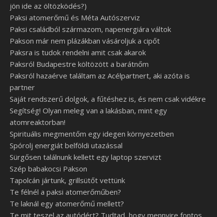
jön ide az öltözködés?)
Paksi atomerőmű és Méta Autószerviz
Paksi családból származom, napenergiára váltok
Pakson már nem plázákban vásároljuk a cipőt
Paksra is tudok rendelni amit csak akarok
Paksról Budapestre költözött a barátnőm
Paksról hazaérve találtam az Acélpartnert, aki azóta is
partner
Saját rendszerű dolgok, a fűtéshez is, és nem csak vidékre
Segítség! Olyan meleg van a lakásban, mint egy
atomreaktorban!
Spirituális megmentőm egy idegen környezetben
Spórolj energiát belföldi utazással
Sürgősen találnunk kellett egy laptop szervizt
Szép babakocsi Pakson
Tapolcán jártunk, grillsütőt vettünk
Te félnél a paksi atomerőműben?
Te laknál egy atomerőmű mellett?
Te mit teszel az autódért? Tudtad, hogy mennyire fontos