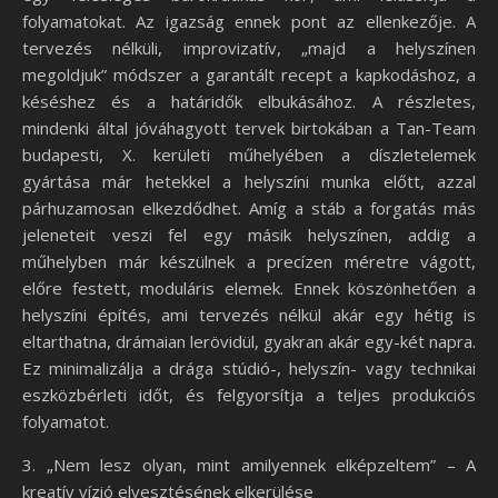
folyamatokat. Az igazság ennek pont az ellenkezője. A
tervezés nélküli, improvizatív, „majd a helyszínen
megoldjuk” módszer a garantált recept a kapkodáshoz, a
késéshez és a határidők elbukásához. A részletes,
mindenki által jóváhagyott tervek birtokában a Tan-Team
budapesti, X. kerületi műhelyében a díszletelemek
gyártása már hetekkel a helyszíni munka előtt, azzal
párhuzamosan elkezdődhet. Amíg a stáb a forgatás más
jeleneteit veszi fel egy másik helyszínen, addig a
műhelyben már készülnek a precízen méretre vágott,
előre festett, moduláris elemek. Ennek köszönhetően a
helyszíni építés, ami tervezés nélkül akár egy hétig is
eltarthatna, drámaian lerövidül, gyakran akár egy-két napra.
Ez minimalizálja a drága stúdió-, helyszín- vagy technikai
eszközbérleti időt, és felgyorsítja a teljes produkciós
folyamatot.
3. „Nem lesz olyan, mint amilyennek elképzeltem” – A
kreatív vízió elvesztésének elkerülése