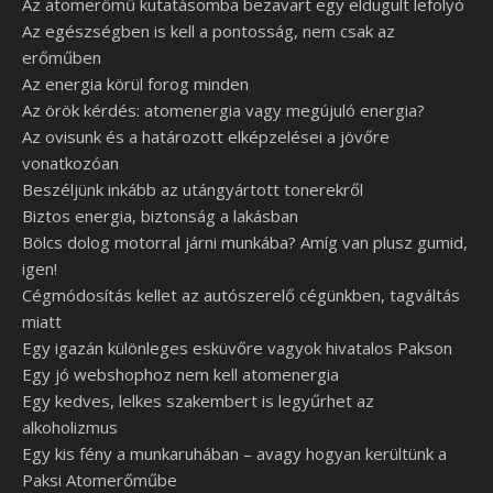
Az atomerőmű kutatásomba bezavart egy eldugult lefolyó
Az egészségben is kell a pontosság, nem csak az
erőműben
Az energia körül forog minden
Az örök kérdés: atomenergia vagy megújuló energia?
Az ovisunk és a határozott elképzelései a jövőre
vonatkozóan
Beszéljünk inkább az utángyártott tonerekről
Biztos energia, biztonság a lakásban
Bölcs dolog motorral járni munkába? Amíg van plusz gumid,
igen!
Cégmódosítás kellet az autószerelő cégünkben, tagváltás
miatt
Egy igazán különleges esküvőre vagyok hivatalos Pakson
Egy jó webshophoz nem kell atomenergia
Egy kedves, lelkes szakembert is legyűrhet az
alkoholizmus
Egy kis fény a munkaruhában – avagy hogyan kerültünk a
Paksi Atomerőműbe