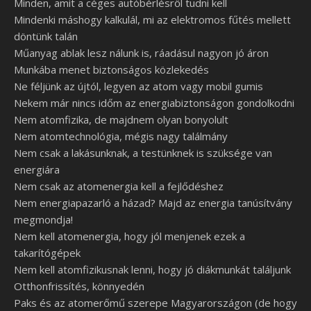
Minden, amit a céges autóbérlésről tudni kell
Mindenki máshogy kalkulál, mi az elektromos fűtés mellett
döntünk talán
Műanyag ablak lesz nálunk is, ráadásul nagyon jó áron
Munkába menet biztonságos közlekedés
Ne féljünk az újtól, legyen az atom vagy mobil gumis
Nekem már nincs időm az energiabiztonságon gondolkodni
Nem atomfizika, de majdnem olyan bonyolult
Nem atomtechnológia, mégis nagy találmány
Nem csak a lakásunknak, a testünknek is szüksége van
energiára
Nem csak az atomenergia kell a fejlődéshez
Nem energiapazarló a házad? Majd az energia tanúsítvány
megmondja!
Nem kell atomenergia, hogy jól menjenek ezek a
takarítógépek
Nem kell atomfizikusnak lenni, hogy jó diákmunkát találjunk
Otthonfrissítés, könnyedén
Paks és az atomerőmű szerepe Magyarországon (de hogy