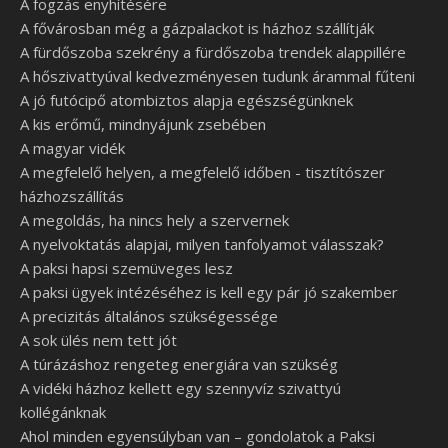
A fogzás enyhítésére
A fővárosban még a gázpalackot is házhoz szállítják
A fürdőszoba szekrény a fürdőszoba trendek alappillére
A hőszivattyúval kedvezményesen tudunk árammal fűteni
A jó futócipő atombiztos alapja egészségünknek
A kis erőmű, mindnyájunk zsebében
A magyar vidék
A megfelelő helyen, a megfelelő időben - tisztítószer
házhozszállítás
A megoldás, ha nincs hely a szervernek
A nyelvoktatás alapjai, milyen tanfolyamot válasszak?
A paksi hapsi szemüveges lesz
A paksi ügyek intézéséhez is kell egy pár jó szakember
A precizitás általános szükségessége
A sok ülés nem tett jót
A túrázáshoz rengeteg energiára van szükség
A vidéki házhoz kellett egy szennyvíz szivattyú
kollégánknak
Ahol minden egyensúlyban van – gondolatok a Paksi