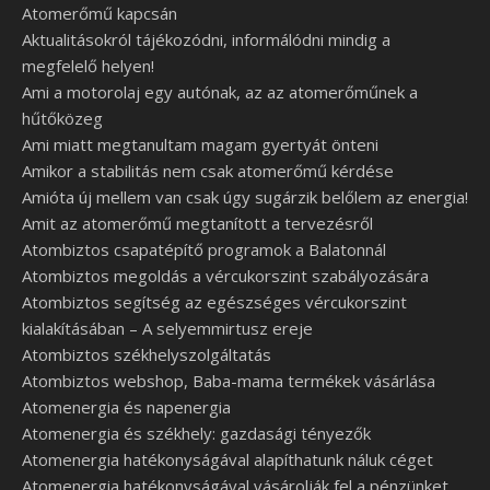
Atomerőmű kapcsán
Aktualitásokról tájékozódni, informálódni mindig a
megfelelő helyen!
Ami a motorolaj egy autónak, az az atomerőműnek a
hűtőközeg
Ami miatt megtanultam magam gyertyát önteni
Amikor a stabilitás nem csak atomerőmű kérdése
Amióta új mellem van csak úgy sugárzik belőlem az energia!
Amit az atomerőmű megtanított a tervezésről
Atombiztos csapatépítő programok a Balatonnál
Atombiztos megoldás a vércukorszint szabályozására
Atombiztos segítség az egészséges vércukorszint
kialakításában – A selyemmirtusz ereje
Atombiztos székhelyszolgáltatás
Atombiztos webshop, Baba-mama termékek vásárlása
Atomenergia és napenergia
Atomenergia és székhely: gazdasági tényezők
Atomenergia hatékonyságával alapíthatunk náluk céget
Atomenergia hatékonyságával vásárolják fel a pénzünket