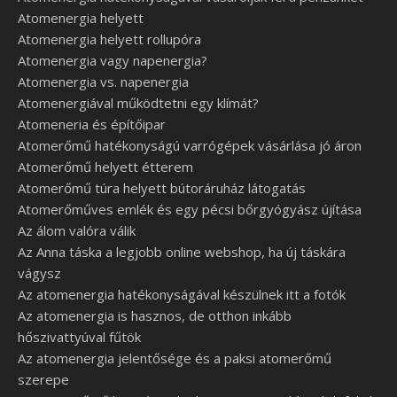
Atomenergia helyett
Atomenergia helyett rollupóra
Atomenergia vagy napenergia?
Atomenergia vs. napenergia
Atomenergiával működtetni egy klímát?
Atomeneria és építőipar
Atomerőmű hatékonyságú varrógépek vásárlása jó áron
Atomerőmű helyett étterem
Atomerőmű túra helyett bútoráruház látogatás
Atomerőműves emlék és egy pécsi bőrgyógyász újítása
Az álom valóra válik
Az Anna táska a legjobb online webshop, ha új táskára
vágysz
Az atomenergia hatékonyságával készülnek itt a fotók
Az atomenergia is hasznos, de otthon inkább
hőszivattyúval fűtök
Az atomenergia jelentősége és a paksi atomerőmű
szerepe