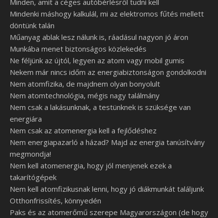
Minden, amit a céges autóbérlésről tudni kell
Mindenki máshogy kalkulál, mi az elektromos fűtés mellett
döntünk talán
Műanyag ablak lesz nálunk is, ráadásul nagyon jó áron
Munkába menet biztonságos közlekedés
Ne féljünk az újtól, legyen az atom vagy mobil gumis
Nekem már nincs időm az energiabiztonságon gondolkodni
Nem atomfizika, de majdnem olyan bonyolult
Nem atomtechnológia, mégis nagy találmány
Nem csak a lakásunknak, a testünknek is szüksége van
energiára
Nem csak az atomenergia kell a fejlődéshez
Nem energiapazarló a házad? Majd az energia tanúsítvány
megmondja!
Nem kell atomenergia, hogy jól menjenek ezek a
takarítógépek
Nem kell atomfizikusnak lenni, hogy jó diákmunkát találjunk
Otthonfrissítés, könnyedén
Paks és az atomerőmű szerepe Magyarországon (de hogy