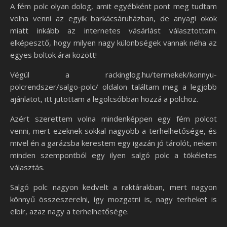
A fém polc olyan dolog, amit egyébként pont meg tudtam
volna venni az egyik barkácsáruházban, de anyagi okok
miatt inkább az internetes vásárlást választottam.
elképesztő, hogy milyen nagy különbségek vannak néha az
egyes boltok árai között!
Végül a rackinglog.hu/termekek/konnyu-
polcrendszer/salgo-polc/ oldalon találtam meg a legjobb
ajánlatot, itt jutottam a legolcsóbban hozzá a polchoz.
Azért szerettem volna mindenképpen egy fém polcot
venni, mert ezeknek sokkal nagyobb a terhelhetősége, és
mivel én a garázsba kerestem egy igazán jó tárolót, nekem
minden szempontból egy ilyen salgó polc a tökéletes
választás.
Salgó polc nagyon kedvelt a raktárakban, mert nagyon
könnyű összeszerelni, így mozgatni is, nagy terheket is
elbír, azaz nagy a terhelhetősége.