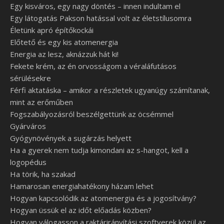
Egy kisváros, egy nagy döntés – innen indultam el
Egy látogatás Pakson hatással volt az életstílusomra
Életünk apró építőkockái
Előtető és egy kis atomenergia
Energia az lesz, aknázzuk hát ki!
Fekete krém, az én orvosságom a véraláfutásos
sérülésekre
Férfi aktatáska – amikor a részletek ugyanúgy számítanak,
mint az erőműben
Fogszabályozásról beszélgettünk az öcsémmel
Gyárváros
Gyógynövények a sugárzás helyett
Ha a gyerek nem tudja kimondani az s-hangot, kell a
logopédus
Ha törik, ha szakad
Hamarosan energiahatékony házam lehet
Hogyan kapcsolódik az atomenergia és a jogosítvány?
Hogyan üssük el az időt előadás közben?
Hogyan válogasson a raktárirányítási szoftverek közül az