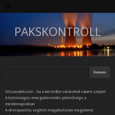
PAKSKONTROLL
Keresés
50szazalek.com - ha a kertedbe vásárolnál valami szépet
A biztonságos energiatermelés jelentősége a
mindennapokban
A dresspack.hu segített magabiztosan megjelenni