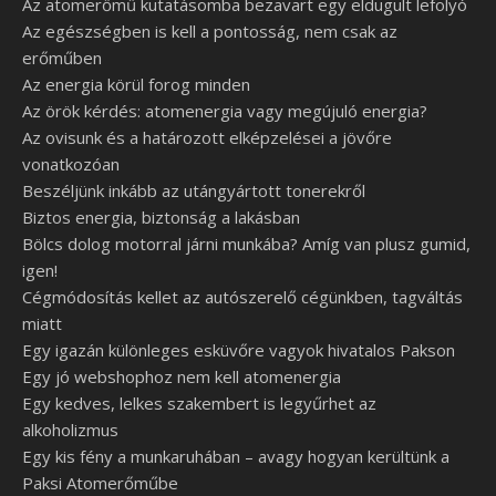
Az atomerőmű kutatásomba bezavart egy eldugult lefolyó
Az egészségben is kell a pontosság, nem csak az
erőműben
Az energia körül forog minden
Az örök kérdés: atomenergia vagy megújuló energia?
Az ovisunk és a határozott elképzelései a jövőre
vonatkozóan
Beszéljünk inkább az utángyártott tonerekről
Biztos energia, biztonság a lakásban
Bölcs dolog motorral járni munkába? Amíg van plusz gumid,
igen!
Cégmódosítás kellet az autószerelő cégünkben, tagváltás
miatt
Egy igazán különleges esküvőre vagyok hivatalos Pakson
Egy jó webshophoz nem kell atomenergia
Egy kedves, lelkes szakembert is legyűrhet az
alkoholizmus
Egy kis fény a munkaruhában – avagy hogyan kerültünk a
Paksi Atomerőműbe