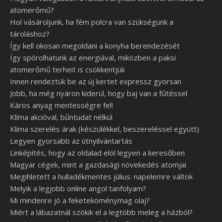
atomerőmű?
Hol vásároljunk, ha fém polcra van szükségünk a
tároláshoz?
Így kell okosan megoldani a konyha berendezését
Így spórolhatunk az energiával, miközben a paksi
atomerőmű terheit is csökkentjük
Innen rendeztük be az új kertet expressz gyorsan
Jobb, ha még nyáron kiderül, hogy baj van a fűtéssel
Káros anyag mentességre fel!
Klíma akcióval, bűntudat nélkül
Klíma szerelés árak (készülékkel, beszereléssel együtt)
Legyen gyorsabb az útnyilvántartás
Linképítés, hogy az oldalad elöl legyen a keresőben
Magyar cégek, mint a gazdasági növekedés atomjai
Megihletett a hulladékmentes július: napelemre váltok
Melyik a legjobb online angol tanfolyam?
Mi mindenre jó a feketeköménymag olaj?
Miért a lábazatnál szökik el a legtöbb meleg a házból?