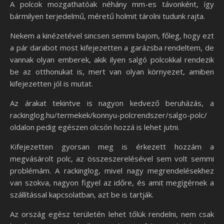
A polcok mozgathatóak néhány mm-es távonként, így
bármilyen terjedelmű, méretű holmit tárolni tudunk rajta.
Nekem a kinézetével sincsen semmi bajom, főleg, hogy ezt
a pár darabot most kifejezetten a garázsba rendeltem, de
vannak olyan emberek, akik ilyen salgó polcokkal rendezik
be az otthonukat is, mert van olyan környezet, amiben
kifejezetten jól is mutat.
Az árakat tekintve is nagyon kedvező beruházás, a
rackinglog.hu/termekek/konnyu-polcrendszer/salgo-polc/
oldalon pedig egészen olcsón hozzá is lehet jutni.
Kifejezetten gyorsan meg is érkezett hozzám a
megvásárolt polc, az összeszerelésével sem volt semmi
problémám. A rackinglog, mivel nagy megrendelésekhez
van szokva, nagyon figyel az időre, és amit megígérnek a
szállítással kapcsolatban, azt be is tartják.
Az ország egész területén lehet tőlük rendelni, nem csak