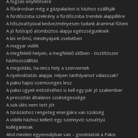
A fogzás enyhítésére
A fővárosban még a gázpalackot is házhoz szállítják
A fürdőszoba szekrény a fürdőszoba trendek alappillére
A hőszivattyúval kedvezményesen tudunk árammal fűteni
A jó futócipő atombiztos alapja egészségünknek
A kis erőmű, mindnyájunk zsebében
A magyar vidék
A megfelelő helyen, a megfelelő időben - tisztítószer
házhozszállítás
A megoldás, ha nincs hely a szervernek
A nyelvoktatás alapjai, milyen tanfolyamot válasszak?
A paksi hapsi szemüveges lesz
A paksi ügyek intézéséhez is kell egy pár jó szakember
A precizitás általános szükségessége
A sok ülés nem tett jót
A túrázáshoz rengeteg energiára van szükség
A vidéki házhoz kellett egy szennyvíz szivattyú
kollégánknak
Ahol minden egyensúlyban van – gondolatok a Paksi