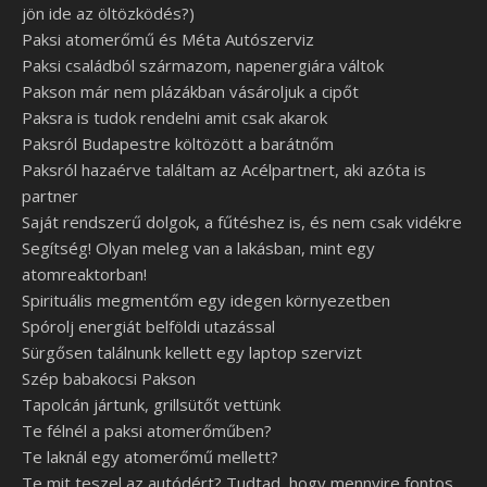
jön ide az öltözködés?)
Paksi atomerőmű és Méta Autószerviz
Paksi családból származom, napenergiára váltok
Pakson már nem plázákban vásároljuk a cipőt
Paksra is tudok rendelni amit csak akarok
Paksról Budapestre költözött a barátnőm
Paksról hazaérve találtam az Acélpartnert, aki azóta is
partner
Saját rendszerű dolgok, a fűtéshez is, és nem csak vidékre
Segítség! Olyan meleg van a lakásban, mint egy
atomreaktorban!
Spirituális megmentőm egy idegen környezetben
Spórolj energiát belföldi utazással
Sürgősen találnunk kellett egy laptop szervizt
Szép babakocsi Pakson
Tapolcán jártunk, grillsütőt vettünk
Te félnél a paksi atomerőműben?
Te laknál egy atomerőmű mellett?
Te mit teszel az autódért? Tudtad, hogy mennyire fontos