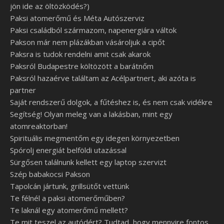
jön ide az öltözködés?)
Paksi atomerőmű és Méta Autószerviz
Paksi családból származom, napenergiára váltok
Pakson már nem plázákban vásároljuk a cipőt
Paksra is tudok rendelni amit csak akarok
Paksról Budapestre költözött a barátnőm
Paksról hazaérve találtam az Acélpartnert, aki azóta is
partner
Saját rendszerű dolgok, a fűtéshez is, és nem csak vidékre
Segítség! Olyan meleg van a lakásban, mint egy
atomreaktorban!
Spirituális megmentőm egy idegen környezetben
Spórolj energiát belföldi utazással
Sürgősen találnunk kellett egy laptop szervizt
Szép babakocsi Pakson
Tapolcán jártunk, grillsütőt vettünk
Te félnél a paksi atomerőműben?
Te laknál egy atomerőmű mellett?
Te mit teszel az autódért? Tudtad, hogy mennyire fontos