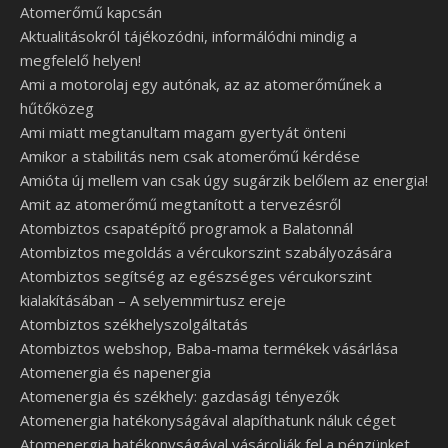
Atomerőmű kapcsán
Aktualitásokról tájékozódni, informálódni mindig a
megfelelő helyen!
Ami a motorolaj egy autónak, az az atomerőműnek a
hűtőközeg
Ami miatt megtanultam magam gyertyát önteni
Amikor a stabilitás nem csak atomerőmű kérdése
Amióta új mellem van csak úgy sugárzik belőlem az energia!
Amit az atomerőmű megtanított a tervezésről
Atombiztos csapatépítő programok a Balatonnál
Atombiztos megoldás a vércukorszint szabályozására
Atombiztos segítség az egészséges vércukorszint
kialakításában – A selyemmirtusz ereje
Atombiztos székhelyszolgáltatás
Atombiztos webshop, Baba-mama termékek vásárlása
Atomenergia és napenergia
Atomenergia és székhely: gazdasági tényezők
Atomenergia hatékonyságával alapíthatunk náluk céget
Atomenergia hatékonyságával vásárolják fel a pénzünket