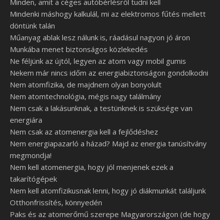
Minden, amit a céges autóbérlésről tudni kell
Mindenki máshogy kalkulál, mi az elektromos fűtés mellett
döntünk talán
Műanyag ablak lesz nálunk is, ráadásul nagyon jó áron
Munkába menet biztonságos közlekedés
Ne féljünk az újtól, legyen az atom vagy mobil gumis
Nekem már nincs időm az energiabiztonságon gondolkodni
Nem atomfizika, de majdnem olyan bonyolult
Nem atomtechnológia, mégis nagy találmány
Nem csak a lakásunknak, a testünknek is szüksége van
energiára
Nem csak az atomenergia kell a fejlődéshez
Nem energiapazarló a házad? Majd az energia tanúsítvány
megmondja!
Nem kell atomenergia, hogy jól menjenek ezek a
takarítógépek
Nem kell atomfizikusnak lenni, hogy jó diákmunkát találjunk
Otthonfrissítés, könnyedén
Paks és az atomerőmű szerepe Magyarországon (de hogy