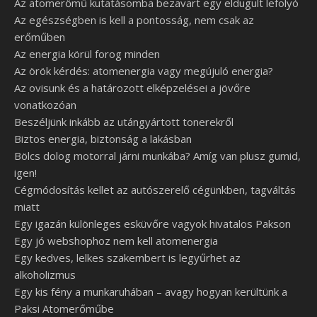
Az atomerőmű kutatásomba bezavart egy eldugult lefolyó
Az egészségben is kell a pontosság, nem csak az
erőműben
Az energia körül forog minden
Az örök kérdés: atomenergia vagy megújuló energia?
Az ovisunk és a határozott elképzelései a jövőre
vonatkozóan
Beszéljünk inkább az utángyártott tonerekről
Biztos energia, biztonság a lakásban
Bölcs dolog motorral járni munkába? Amíg van plusz gumid,
igen!
Cégmódosítás kellet az autószerelő cégünkben, tagváltás
miatt
Egy igazán különleges esküvőre vagyok hivatalos Pakson
Egy jó webshophoz nem kell atomenergia
Egy kedves, lelkes szakembert is legyűrhet az
alkoholizmus
Egy kis fény a munkaruhában – avagy hogyan kerültünk a
Paksi Atomerőműbe