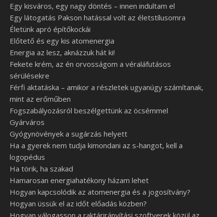
Egy kisváros, egy nagy döntés – innen indultam el
Egy látogatás Pakson hatással volt az életstílusomra
Életünk apró építőkockái
Előtető és egy kis atomenergia
Energia az lesz, aknázzuk hát ki!
Fekete krém, az én orvosságom a véraláfutásos
sérülésekre
Férfi aktatáska – amikor a részletek ugyanúgy számítanak,
mint az erőműben
Fogszabályozásról beszélgettünk az öcsémmel
Gyárváros
Gyógynövények a sugárzás helyett
Ha a gyerek nem tudja kimondani az s-hangot, kell a
logopédus
Ha törik, ha szakad
Hamarosan energiahatékony házam lehet
Hogyan kapcsolódik az atomenergia és a jogosítvány?
Hogyan üssük el az időt előadás közben?
Hogyan válogasson a raktárirányítási szoftverek közül az