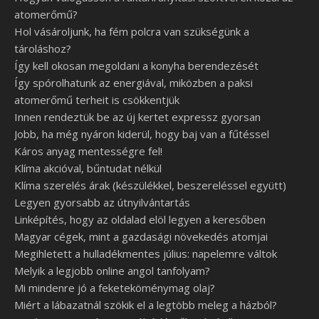
atomerőmű?
Hol vásároljunk, ha fém polcra van szükségünk a
tároláshoz?
Így kell okosan megoldani a konyha berendezését
Így spórolhatunk az energiával, miközben a paksi
atomerőmű terheit is csökkentjük
Innen rendeztük be az új kertet expressz gyorsan
Jobb, ha még nyáron kiderül, hogy baj van a fűtéssel
Káros anyag mentességre fel!
Klíma akcióval, bűntudat nélkül
Klíma szerelés árak (készülékkel, beszereléssel együtt)
Legyen gyorsabb az útnyilvántartás
Linképítés, hogy az oldalad elöl legyen a keresőben
Magyar cégek, mint a gazdasági növekedés atomjai
Megihletett a hulladékmentes július: napelemre váltok
Melyik a legjobb online angol tanfolyam?
Mi mindenre jó a feketeköménymag olaj?
Miért a lábazatnál szökik el a legtöbb meleg a házból?