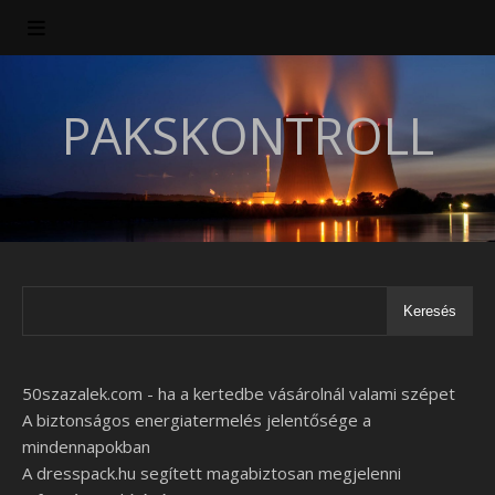
PAKSKONTROLL
Keresés
50szazalek.com - ha a kertedbe vásárolnál valami szépet
A biztonságos energiatermelés jelentősége a
mindennapokban
A dresspack.hu segített magabiztosan megjelenni