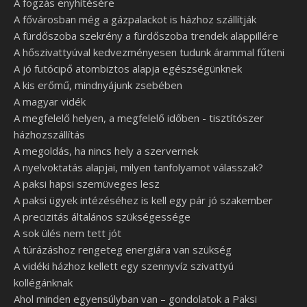
A fogzás enyhítésére
A fővárosban még a gázpalackot is házhoz szállítják
A fürdőszoba szekrény a fürdőszoba trendek alappillére
A hőszivattyúval kedvezményesen tudunk árammal fűteni
A jó futócipő atombiztos alapja egészségünknek
A kis erőmű, mindnyájunk zsebében
A magyar vidék
A megfelelő helyen, a megfelelő időben - tisztítószer
házhozszállítás
A megoldás, ha nincs hely a szervernek
A nyelvoktatás alapjai, milyen tanfolyamot válasszak?
A paksi hapsi szemüveges lesz
A paksi ügyek intézéséhez is kell egy pár jó szakember
A precizitás általános szükségessége
A sok ülés nem tett jót
A túrázáshoz rengeteg energiára van szükség
A vidéki házhoz kellett egy szennyvíz szivattyú
kollégánknak
Ahol minden egyensúlyban van – gondolatok a Paksi