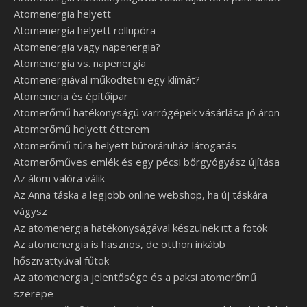
Atomenergia helyett
Atomenergia helyett rollupóra
Atomenergia vagy napenergia?
Atomenergia vs. napenergia
Atomenergiával működtetni egy klímát?
Atomeneria és építőipar
Atomerőmű hatékonyságú varrógépek vásárlása jó áron
Atomerőmű helyett étterem
Atomerőmű túra helyett bútoráruház látogatás
Atomerőműves emlék és egy pécsi bőrgyógyász újítása
Az álom valóra válik
Az Anna táska a legjobb online webshop, ha új táskára
vágysz
Az atomenergia hatékonyságával készülnek itt a fotók
Az atomenergia is hasznos, de otthon inkább
hőszivattyúval fűtök
Az atomenergia jelentősége és a paksi atomerőmű
szerepe