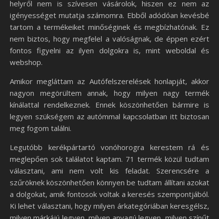
helyről nem is szívesen vásárolok, hiszen ez nem az
igényességet mutatja számomra. Ebből adódóan kevésbé
tartom a termékeiket minőséginek és megbízhatónak. Ez
nem biztos, hogy megfelel a valóságnak, de éppen ezért
fontos figyelni az ilyen dolgokra is, mint weboldal és
webshop.
Amikor megláttam az Autófelszerelések honlapját, akkor
nagyon megörültem annak, hogy milyen nagy termék
kínálattal rendelkeznek. Ennek köszönhetően bármire is
legyen szükségem az autómmal kapcsolatban itt biztosan
meg fogom találni.
Legutóbb kerékpártartó vonóhorogra kerestem rá és
meglepően sok találatot kaptam. 71 termék közül tudtam
választani, ami nem volt kis feladat. Szerencsére a
szűröknek köszönhetően könnyen be tudtam állítani azokat
a dolgokat, amik fontosok voltak a keresés szempontjából.
Ki lehet választani, hogy milyen árkategóriában keresgélsz,
milyen márkájú legyen, milyen anyagú legyen, milyen színűt