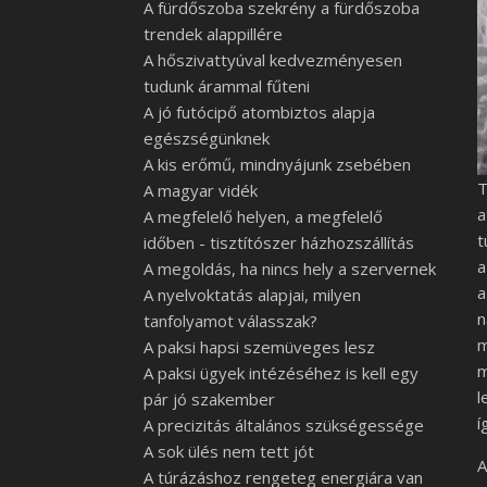
A fürdőszoba szekrény a fürdőszoba
trendek alappillére
A hőszivattyúval kedvezményesen
tudunk árammal fűteni
A jó futócipő atombiztos alapja
egészségünknek
A kis erőmű, mindnyájunk zsebében
T
A magyar vidék
a
A megfelelő helyen, a megfelelő
t
időben - tisztítószer házhozszállítás
a
A megoldás, ha nincs hely a szervernek
a
A nyelvoktatás alapjai, milyen
n
tanfolyamot válasszak?
m
A paksi hapsi szemüveges lesz
m
A paksi ügyek intézéséhez is kell egy
l
pár jó szakember
í
A precizitás általános szükségessége
A sok ülés nem tett jót
A
A túrázáshoz rengeteg energiára van