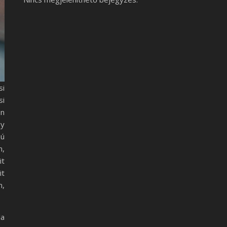
si
si
én
gy
zú
m,
it
it
m,
la