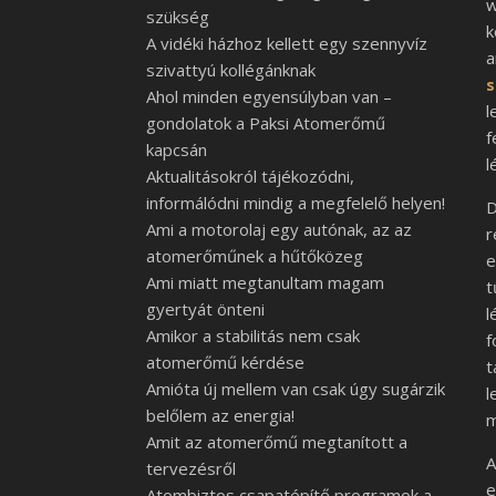
szükség
k
A vidéki házhoz kellett egy szennyvíz
a
szivattyú kollégánknak
s
Ahol minden egyensúlyban van –
l
gondolatok a Paksi Atomerőmű
f
kapcsán
l
Aktualitásokról tájékozódni,
informálódni mindig a megfelelő helyen!
D
Ami a motorolaj egy autónak, az az
r
atomerőműnek a hűtőközeg
e
Ami miatt megtanultam magam
t
gyertyát önteni
l
Amikor a stabilitás nem csak
f
atomerőmű kérdése
t
Amióta új mellem van csak úgy sugárzik
l
belőlem az energia!
m
Amit az atomerőmű megtanított a
A
tervezésről
e
Atombiztos csapatépítő programok a