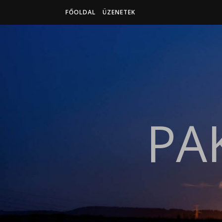
FŐOLDAL
ÜZENETEK
PA