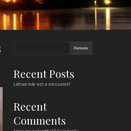
s
Keresés
Recent Posts
Láttad már ezt a sorozatot?
Recent
Comments
Nincs megjeleníthető bejegyzés.