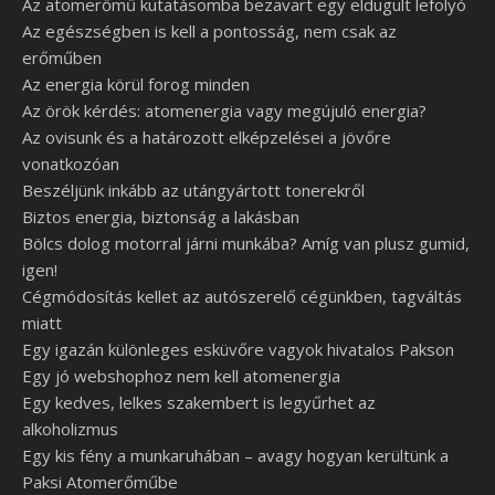
Az atomerőmű kutatásomba bezavart egy eldugult lefolyó
Az egészségben is kell a pontosság, nem csak az
erőműben
Az energia körül forog minden
Az örök kérdés: atomenergia vagy megújuló energia?
Az ovisunk és a határozott elképzelései a jövőre
vonatkozóan
Beszéljünk inkább az utángyártott tonerekről
Biztos energia, biztonság a lakásban
Bölcs dolog motorral járni munkába? Amíg van plusz gumid,
igen!
Cégmódosítás kellet az autószerelő cégünkben, tagváltás
miatt
Egy igazán különleges esküvőre vagyok hivatalos Pakson
Egy jó webshophoz nem kell atomenergia
Egy kedves, lelkes szakembert is legyűrhet az
alkoholizmus
Egy kis fény a munkaruhában – avagy hogyan kerültünk a
Paksi Atomerőműbe