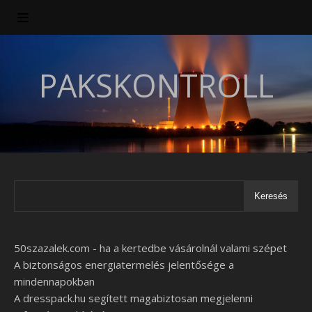
PAKSKONTROLL
Keresés
50szazalek.com - ha a kertedbe vásárolnál valami szépet
A biztonságos energiatermelés jelentősége a
mindennapokban
A dresspack.hu segített magabiztosan megjelenni