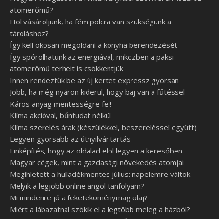
atomerőmű?
Hol vásároljunk, ha fém polcra van szükségünk a
tároláshoz?
Így kell okosan megoldani a konyha berendezését
Így spórolhatunk az energiával, miközben a paksi
atomerőmű terheit is csökkentjük
Innen rendeztük be az új kertet expressz gyorsan
Jobb, ha még nyáron kiderül, hogy baj van a fűtéssel
Káros anyag mentességre fel!
Klíma akcióval, bűntudat nélkül
Klíma szerelés árak (készülékkel, beszereléssel együtt)
Legyen gyorsabb az útnyilvántartás
Linképítés, hogy az oldalad elöl legyen a keresőben
Magyar cégek, mint a gazdasági növekedés atomjai
Megihletett a hulladékmentes július: napelemre váltok
Melyik a legjobb online angol tanfolyam?
Mi mindenre jó a feketeköménymag olaj?
Miért a lábazatnál szökik el a legtöbb meleg a házból?