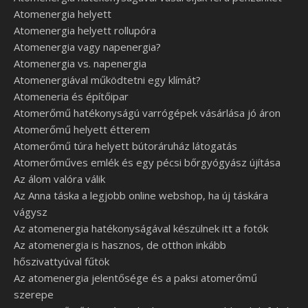
Atomenergia helyett
Atomenergia helyett rollupóra
Atomenergia vagy napenergia?
Atomenergia vs. napenergia
Atomenergiával működtetni egy klímát?
Atomeneria és építőipar
Atomerőmű hatékonyságú varrógépek vásárlása jó áron
Atomerőmű helyett étterem
Atomerőmű túra helyett bútoráruház látogatás
Atomerőműves emlék és egy pécsi bőrgyógyász újítása
Az álom valóra válik
Az Anna táska a legjobb online webshop, ha új táskára
vágysz
Az atomenergia hatékonyságával készülnek itt a fotók
Az atomenergia is hasznos, de otthon inkább
hőszivattyúval fűtök
Az atomenergia jelentősége és a paksi atomerőmű
szerepe