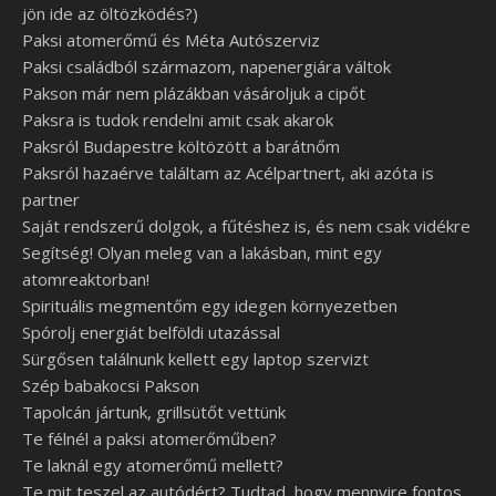
jön ide az öltözködés?)
Paksi atomerőmű és Méta Autószerviz
Paksi családból származom, napenergiára váltok
Pakson már nem plázákban vásároljuk a cipőt
Paksra is tudok rendelni amit csak akarok
Paksról Budapestre költözött a barátnőm
Paksról hazaérve találtam az Acélpartnert, aki azóta is
partner
Saját rendszerű dolgok, a fűtéshez is, és nem csak vidékre
Segítség! Olyan meleg van a lakásban, mint egy
atomreaktorban!
Spirituális megmentőm egy idegen környezetben
Spórolj energiát belföldi utazással
Sürgősen találnunk kellett egy laptop szervizt
Szép babakocsi Pakson
Tapolcán jártunk, grillsütőt vettünk
Te félnél a paksi atomerőműben?
Te laknál egy atomerőmű mellett?
Te mit teszel az autódért? Tudtad, hogy mennyire fontos