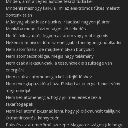
Minden, amit a céges autóbérlésről tudni kell
Mindenki máshogy kalkulál, mi az elektromos fűtés mellett
döntünk talán
Műanyag ablak lesz nálunk is, ráadásul nagyon jó áron
Munkába menet biztonságos közlekedés
Ne féljünk az újtól, legyen az atom vagy mobil gumis
Nekem már nincs időm az energiabiztonságon gondolkodni
Nem atomfizika, de majdnem olyan bonyolult
Nem atomtechnológia, mégis nagy találmány
Nem csak a lakásunknak, a testünknek is szüksége van
energiára
Nem csak az atomenergia kell a fejlődéshez
Nem energiapazarló a házad? Majd az energia tanúsítvány
megmondja!
Nem kell atomenergia, hogy jól menjenek ezek a
takarítógépek
Nem kell atomfizikusnak lenni, hogy jó diákmunkát találjunk
Otthonfrissítés, könnyedén
Paks és az atomerőmű szerepe Magyarországon (de hogy