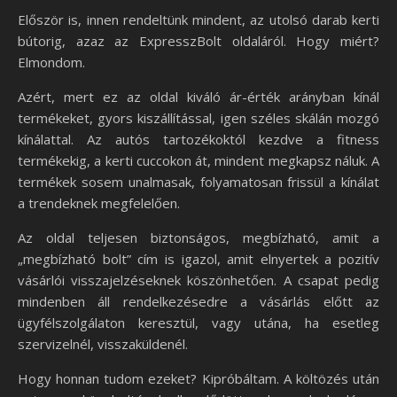
Először is, innen rendeltünk mindent, az utolsó darab kerti
bútorig, azaz az ExpresszBolt oldaláról. Hogy miért?
Elmondom.
Azért, mert ez az oldal kiváló ár-érték arányban kínál
termékeket, gyors kiszállítással, igen széles skálán mozgó
kínálattal. Az autós tartozékoktól kezdve a fitness
termékekig, a kerti cuccokon át, mindent megkapsz náluk. A
termékek sosem unalmasak, folyamatosan frissül a kínálat
a trendeknek megfelelően.
Az oldal teljesen biztonságos, megbízható, amit a
„megbízható bolt” cím is igazol, amit elnyertek a pozitív
vásárlói visszajelzéseknek köszönhetően. A csapat pedig
mindenben áll rendelkezésedre a vásárlás előtt az
ügyfélszolgálaton keresztül, vagy utána, ha esetleg
szervizelnél, visszaküldenél.
Hogy honnan tudom ezeket? Kipróbáltam. A költözés után