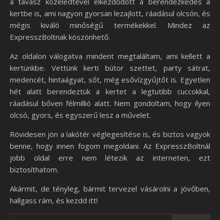
a tavasz közeledtével elkezdődött a berendezkedés a
kertbe is, ami nagyon gyorsan lezajlott, ráadásul olcsón, és
mégis kiváló minőségű termékekkel. Mindez az
ExpresszBoltnak köszönhető.
Az oldalon válogatva mindent megtaláltam, ami kellett a
kertünkbe. Vettünk kerti bútor szettet, party sátrat,
medencét, hintaágyat, sőt, még esővízgyűjtőt is. Egyetlen
hét alatt berendeztük a kertet a legtutibb cuccokkal,
ráadásul bőven félmillió alatt. Nem gondoltam, hogy ilyen
olcsó, gyors, és egyszerű lesz a művelet.
Rövidesen jön a lakótér véglegesítése is, és biztos vagyok
benne, hogy innen fogom megoldani. Az ExpresszBoltnál
jobb oldal erre nem létezik az interneten, ezt
biztosíthatom.
Akármit, de tényleg, bármit tervezel vásárolni a jövőben,
hallgass rám, és kezdd itt!