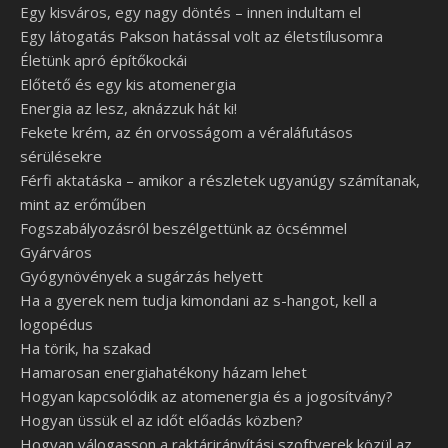
Egy kisváros, egy nagy döntés – innen indultam el
Egy látogatás Pakson hatással volt az életstílusomra
Életünk apró építőkockái
Előtető és egy kis atomenergia
Energia az lesz, aknázzuk hát ki!
Fekete krém, az én orvosságom a véraláfutásos
sérülésekre
Férfi aktatáska – amikor a részletek ugyanúgy számítanak,
mint az erőműben
Fogszabályozásról beszélgettünk az öcsémmel
Gyárváros
Gyógynövények a sugárzás helyett
Ha a gyerek nem tudja kimondani az s-hangot, kell a
logopédus
Ha törik, ha szakad
Hamarosan energiahatékony házam lehet
Hogyan kapcsolódik az atomenergia és a jogosítvány?
Hogyan üssük el az időt előadás közben?
Hogyan válogasson a raktárirányítási szoftverek közül az