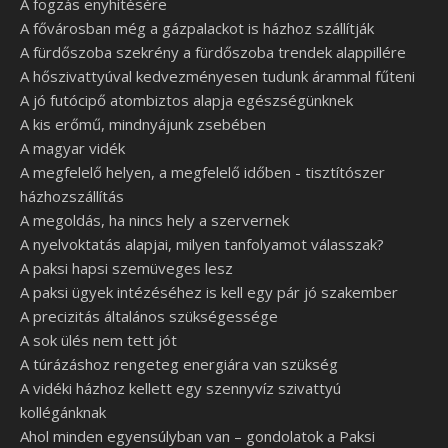
A fogzás enyhítésére
A fővárosban még a gázpalackot is házhoz szállítják
A fürdőszoba szekrény a fürdőszoba trendek alappillére
A hőszivattyúval kedvezményesen tudunk árammal fűteni
A jó futócipő atombiztos alapja egészségünknek
A kis erőmű, mindnyájunk zsebében
A magyar vidék
A megfelelő helyen, a megfelelő időben - tisztítószer
házhozszállítás
A megoldás, ha nincs hely a szervernek
A nyelvoktatás alapjai, milyen tanfolyamot válasszak?
A paksi hapsi szemüveges lesz
A paksi ügyek intézéséhez is kell egy pár jó szakember
A precizitás általános szükségessége
A sok ülés nem tett jót
A túrázáshoz rengeteg energiára van szükség
A vidéki házhoz kellett egy szennyvíz szivattyú
kollégánknak
Ahol minden egyensúlyban van – gondolatok a Paksi