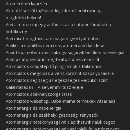
Atomerőmű kapcsán
Aktualitásokról tájékozódni, informálódni mindig a
megfelelő helyen!
Ami a motorolaj egy autónak, az az atomerőműnek a
hűtőközeg
Ami miatt megtanultam magam gyertyát önteni
Amikor a stabilitás nem csak atomerőmű kérdése
Amióta új mellem van csak úgy sugárzik belőlem az energia!
Amit az atomerőmű megtanított a tervezésről
Atombiztos csapatépítő programok a Balatonnál
Atombiztos megoldás a vércukorszint szabályozására
Atombiztos segítség az egészséges vércukorszint
kialakításában – A selyemmirtusz ereje
Atombiztos székhelyszolgáltatás
Atombiztos webshop, Baba-mama termékek vásárlása
Atomenergia és napenergia
Atomenergia és székhely: gazdasági tényezők
Atomenergia hatékonyságával alapíthatunk náluk céget
Atomenergia hatékonyságával vásárolják fel a pénzünket