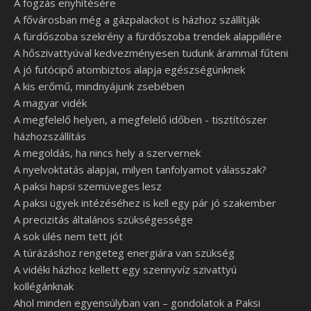
A fogzás enyhítésére
A fővárosban még a gázpalackot is házhoz szállítják
A fürdőszoba szekrény a fürdőszoba trendek alappillére
A hőszivattyúval kedvezményesen tudunk árammal fűteni
A jó futócipő atombiztos alapja egészségünknek
A kis erőmű, mindnyájunk zsebében
A magyar vidék
A megfelelő helyen, a megfelelő időben - tisztítószer
házhozszállítás
A megoldás, ha nincs hely a szervernek
A nyelvoktatás alapjai, milyen tanfolyamot válasszak?
A paksi hapsi szemüveges lesz
A paksi ügyek intézéséhez is kell egy pár jó szakember
A precizitás általános szükségessége
A sok ülés nem tett jót
A túrázáshoz rengeteg energiára van szükség
A vidéki házhoz kellett egy szennyvíz szivattyú
kollégánknak
Ahol minden egyensúlyban van – gondolatok a Paksi