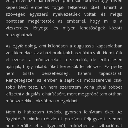
volt, mivel az oldal tervezői pontosan tudták, hogy milyen
képesítésű emberek fogják felkeresni őket. Emiatt a
szövegek egyszerű nyelvezetűek voltak és mégis
pontosan megértették az emberrel, hogy mi is a
vízszerelés lényege és milyen lehetőségek között
mozoghatnak.
Az egyik dolog, ami különösen a dugulással kapcsolatban
volt kiemelve, az a házi praktikák használata volt. Nem ítélik
el ezeket a módszereket a szerelők, de erőteljesen
ajánlják, hogy inkább őket keressük fel először. Ez pedig
nem tiszta pénzéhesség, hanem tapasztalat.
Rengetegszer az ember a saját kis módszereivel csak
több kárt tesz. Én nem szerettem volna jóval többet
kifizetni a dugulás elhárításért, mert megpróbáltam otthoni
módszerekkel, olcsóbban megoldani.
Nem is haboztam tovább, gyorsan felhívtam őket. Az
ügyintéző minden részletet precízen feljegyzett, semmi
nem kerülte el a figyelmét, miközben a szituációmat