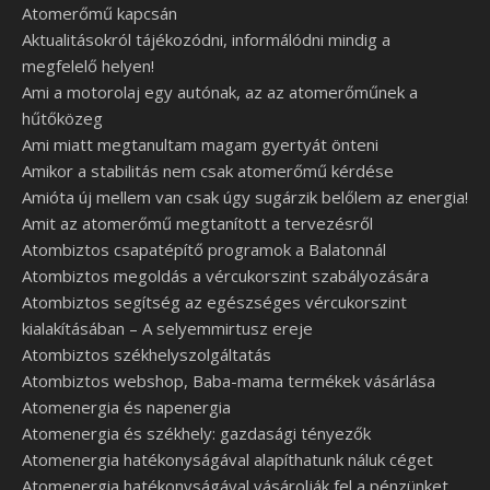
Atomerőmű kapcsán
Aktualitásokról tájékozódni, informálódni mindig a
megfelelő helyen!
Ami a motorolaj egy autónak, az az atomerőműnek a
hűtőközeg
Ami miatt megtanultam magam gyertyát önteni
Amikor a stabilitás nem csak atomerőmű kérdése
Amióta új mellem van csak úgy sugárzik belőlem az energia!
Amit az atomerőmű megtanított a tervezésről
Atombiztos csapatépítő programok a Balatonnál
Atombiztos megoldás a vércukorszint szabályozására
Atombiztos segítség az egészséges vércukorszint
kialakításában – A selyemmirtusz ereje
Atombiztos székhelyszolgáltatás
Atombiztos webshop, Baba-mama termékek vásárlása
Atomenergia és napenergia
Atomenergia és székhely: gazdasági tényezők
Atomenergia hatékonyságával alapíthatunk náluk céget
Atomenergia hatékonyságával vásárolják fel a pénzünket