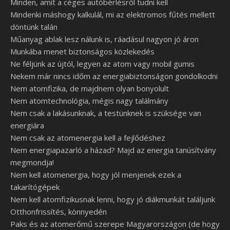
Minden, amit a céges autóbérlésről tudni kell
Mindenki máshogy kalkulál, mi az elektromos fűtés mellett
döntünk talán
Műanyag ablak lesz nálunk is, ráadásul nagyon jó áron
Munkába menet biztonságos közlekedés
Ne féljünk az újtól, legyen az atom vagy mobil gumis
Nekem már nincs időm az energiabiztonságon gondolkodni
Nem atomfizika, de majdnem olyan bonyolult
Nem atomtechnológia, mégis nagy találmány
Nem csak a lakásunknak, a testünknek is szüksége van
energiára
Nem csak az atomenergia kell a fejlődéshez
Nem energiapazarló a házad? Majd az energia tanúsítvány
megmondja!
Nem kell atomenergia, hogy jól menjenek ezek a
takarítógépek
Nem kell atomfizikusnak lenni, hogy jó diákmunkát találjunk
Otthonfrissítés, könnyedén
Paks és az atomerőmű szerepe Magyarországon (de hogy