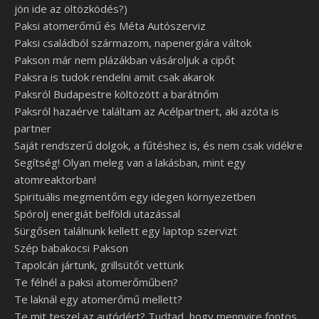
jön ide az öltözködés?)
Paksi atomerőmű és Méta Autószerviz
Paksi családból származom, napenergiára váltok
Pakson már nem plázákban vásároljuk a cipőt
Paksra is tudok rendelni amit csak akarok
Paksról Budapestre költözött a barátnőm
Paksról hazaérve találtam az Acélpartnert, aki azóta is
partner
Saját rendszerű dolgok, a fűtéshez is, és nem csak vidékre
Segítség! Olyan meleg van a lakásban, mint egy
atomreaktorban!
Spirituális megmentőm egy idegen környezetben
Spórolj energiát belföldi utazással
Sürgősen találnunk kellett egy laptop szervizt
Szép babakocsi Pakson
Tapolcán jártunk, grillsütőt vettünk
Te félnél a paksi atomerőműben?
Te laknál egy atomerőmű mellett?
Te mit teszel az autódért? Tudtad, hogy mennyire fontos