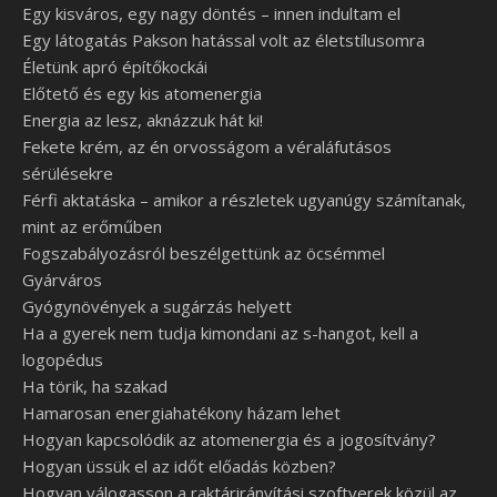
Egy kisváros, egy nagy döntés – innen indultam el
Egy látogatás Pakson hatással volt az életstílusomra
Életünk apró építőkockái
Előtető és egy kis atomenergia
Energia az lesz, aknázzuk hát ki!
Fekete krém, az én orvosságom a véraláfutásos
sérülésekre
Férfi aktatáska – amikor a részletek ugyanúgy számítanak,
mint az erőműben
Fogszabályozásról beszélgettünk az öcsémmel
Gyárváros
Gyógynövények a sugárzás helyett
Ha a gyerek nem tudja kimondani az s-hangot, kell a
logopédus
Ha törik, ha szakad
Hamarosan energiahatékony házam lehet
Hogyan kapcsolódik az atomenergia és a jogosítvány?
Hogyan üssük el az időt előadás közben?
Hogyan válogasson a raktárirányítási szoftverek közül az