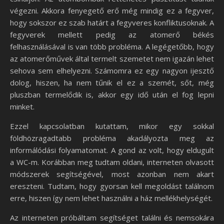
végezni. Akkora fenyegető erő még mindig ez a fegyver,
hogy sokszor ez szab határt a fegyveres konfliktusoknak. A
fegyverek mellett pedig az atomerő békés
felhasználásával is van több probléma. A legégetőbb, hogy
az atomerőművek által termelt szemetet nem igazán lehet
sehova sem elhelyezni. Számomra ez egy nagyon ijesztő
dolog, hiszen, ha nem tűnik el ez a szemét, sőt, még
pluszban termelődik is, akkor egy idő után el fog lepni
minket.
Ezzel kapcsolatban kutattam, mikor egy sokkal
földhözragadtabb probléma akadályozta meg az
informálódási folyamatomat. A gond az volt, hogy eldugult
a WC-m. Korábban meg tudtam oldani, interneten olvasott
módszerek segítségével, most azonban nem akart
ereszteni. Tudtam, hogy gyorsan kell megoldást találnom
erre, hiszen így nem lehet használni a ház mellékhelységét.
Az interneten próbáltam segítséget találni és nemsokára