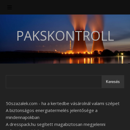
PAKSKONTROLL
Keresés
50szazalek.com - ha a kertedbe vásárolnál valami szépet
A biztonságos energiatermelés jelentősége a
mindennapokban
A dresspack.hu segített magabiztosan megjelenni