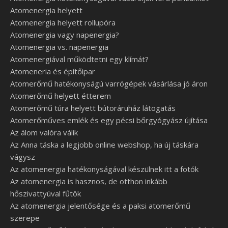
Atomenergia helyett
Atomenergia helyett rollupóra
Atomenergia vagy napenergia?
Atomenergia vs. napenergia
Atomenergiával működtetni egy klímát?
Atomeneria és építőipar
Atomerőmű hatékonyságú varrógépek vásárlása jó áron
Atomerőmű helyett étterem
Atomerőmű túra helyett bútoráruház látogatás
Atomerőműves emlék és egy pécsi bőrgyógyász újítása
Az álom valóra válik
Az Anna táska a legjobb online webshop, ha új táskára
vágysz
Az atomenergia hatékonyságával készülnek itt a fotók
Az atomenergia is hasznos, de otthon inkább
hőszivattyúval fűtök
Az atomenergia jelentősége és a paksi atomerőmű
szerepe