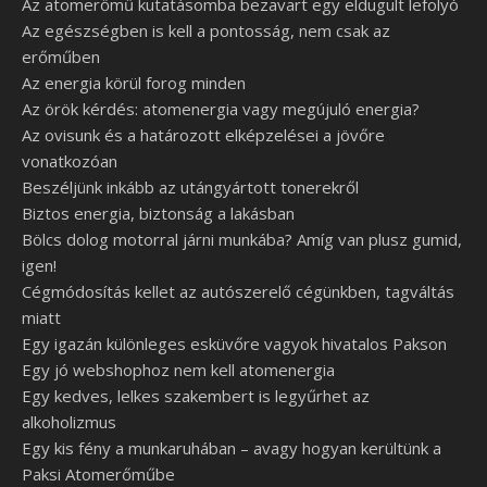
Az atomerőmű kutatásomba bezavart egy eldugult lefolyó
Az egészségben is kell a pontosság, nem csak az
erőműben
Az energia körül forog minden
Az örök kérdés: atomenergia vagy megújuló energia?
Az ovisunk és a határozott elképzelései a jövőre
vonatkozóan
Beszéljünk inkább az utángyártott tonerekről
Biztos energia, biztonság a lakásban
Bölcs dolog motorral járni munkába? Amíg van plusz gumid,
igen!
Cégmódosítás kellet az autószerelő cégünkben, tagváltás
miatt
Egy igazán különleges esküvőre vagyok hivatalos Pakson
Egy jó webshophoz nem kell atomenergia
Egy kedves, lelkes szakembert is legyűrhet az
alkoholizmus
Egy kis fény a munkaruhában – avagy hogyan kerültünk a
Paksi Atomerőműbe