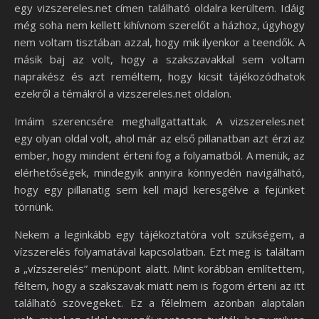
egy vizszereles.net címen található oldalra kerültem. Idáig
még soha nem kellett kihívnom szerelőt a házhoz, úgyhogy
nem voltam tisztában azzal, hogy mik ilyenkor a teendők. A
másik baj az volt, hogy a szakszavakkal sem voltam
naprakész és azt reméltem, hogy kicsit tájékozódhatok
ezekről a témákról a vizszereles.net oldalon.
Imáim szerencsére meghallgattattak. A vizszereles.net
egy olyan oldal volt, ahol már az első pillanatban azt érzi az
ember, hogy mindent érteni fog a folyamatból. A menük, az
elérhetőségek, mindegyik annyira könnyedén navigálható,
hogy egy pillanatig sem kell majd keresgélve a fejünket
törnünk.
Nekem a leginkább egy tájékoztatóra volt szükségem, a
vízszerelés folyamatával kapcsolatban. Ezt meg is találtam
a „vízszerelés” menüpont alatt. Mint korábban említettem,
féltem, hogy a szakszavak miatt nem is fogom érteni az itt
található szövegeket. Ez a félelmem azonban alaptalan