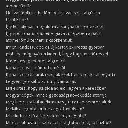
atomerőmű?
Hol vásároljunk, ha fém polcra van szükségünk a
tároláshoz?
Így kell okosan megoldani a konyha berendezését
Így spórolhatunk az energiával, miközben a paksi
atomerőmű terheit is csökkentjük
Innen rendeztük be az új kertet expressz gyorsan
Jobb, ha még nyáron kiderül, hogy baj van a fűtéssel
Káros anyag mentességre fel!
Klíma akcióval, bűntudat nélkül
Klíma szerelés árak (készülékkel, beszereléssel együtt)
Legyen gyorsabb az útnyilvántartás
Linképítés, hogy az oldalad elöl legyen a keresőben
Magyar cégek, mint a gazdasági növekedés atomjai
Megihletett a hulladékmentes július: napelemre váltok
Melyik a legjobb online angol tanfolyam?
Mi mindenre jó a feketeköménymag olaj?
Miért a lábazatnál szökik el a legtöbb meleg a házból?